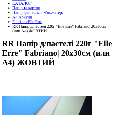
КАТАЛОГ
Папір та картон
Папір для паст.та м'як.матер.
А4 Аркуші
Fabriano Elle Erre
RR Папір д/пастелі 220г "Elle Erre" Fabriano| 20х30см
(или А4) ЖОВТИЙ
RR Папір д/пастелі 220г "Elle
Erre" Fabriano| 20х30см (или
А4) ЖОВТИЙ