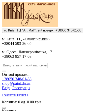
м. Киïв, ТЦ "Art Mall", 2-й поверх, +38050 348-01-38
м. Киïв, ТЦ «Олiмпiйський»
+38044 593-26-05
м. Одеса, Ланжеронiвська, 17
+38063 857-17-68
Оптові продажі:
+38050 348-01-38
shop@paint.dn.ua
Вхід
|
Реєстрація
[ особистий кабінет ]
Корзина:
0 од. 0.00 грн
Корзина