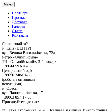
Меню
Партнери
Про нас
Доставка
Галерея
Статтi
Контакти
Як наc знайти?
м. Киïв (ЦЕНТР)
вул. Велика Васильківська, 72а
метро «Олімпійська»
ТЦ «Олімпійський», 3-й поверх
+38044 593-26-05
Центральний офіс
+38050 348-01-38
(робота з оптовими
покупцями)
м. Одеса,
вул. Ланжеронівська, 17
+38063 857-17-68
Приєднуйтесь до нас:
© Лавка Художника, 2026. Всі права захищені. Використання