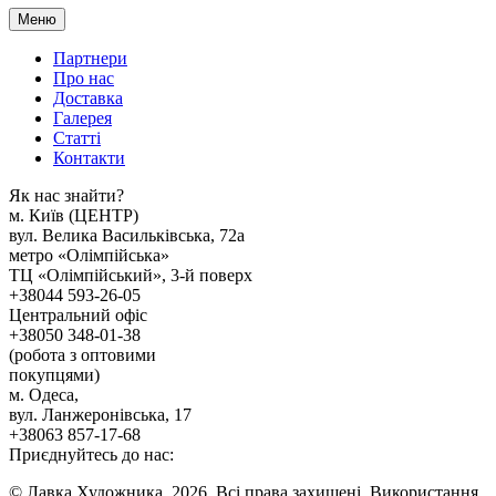
Меню
Партнери
Про нас
Доставка
Галерея
Статтi
Контакти
Як наc знайти?
м. Киïв (ЦЕНТР)
вул. Велика Васильківська, 72а
метро «Олімпійська»
ТЦ «Олімпійський», 3-й поверх
+38044 593-26-05
Центральний офіс
+38050 348-01-38
(робота з оптовими
покупцями)
м. Одеса,
вул. Ланжеронівська, 17
+38063 857-17-68
Приєднуйтесь до нас:
© Лавка Художника, 2026. Всі права захищені. Використання