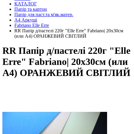
КАТАЛОГ
Папір та картон
Папір для паст.та м'як.матер.
А4 Аркуші
Fabriano Elle Erre
RR Папір д/пастелі 220г "Elle Erre" Fabriano| 20х30см
(или А4) ОРАНЖЕВИЙ СВІТЛИЙ
RR Папір д/пастелі 220г "Elle
Erre" Fabriano| 20х30см (или
А4) ОРАНЖЕВИЙ СВІТЛИЙ