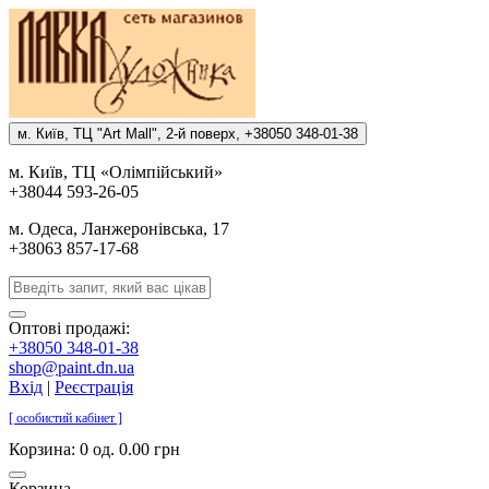
м. Киïв, ТЦ "Art Mall", 2-й поверх, +38050 348-01-38
м. Киïв, ТЦ «Олiмпiйський»
+38044 593-26-05
м. Одеса, Ланжеронiвська, 17
+38063 857-17-68
Оптові продажі:
+38050 348-01-38
shop@paint.dn.ua
Вхід
|
Реєстрація
[ особистий кабінет ]
Корзина:
0 од. 0.00 грн
Корзина