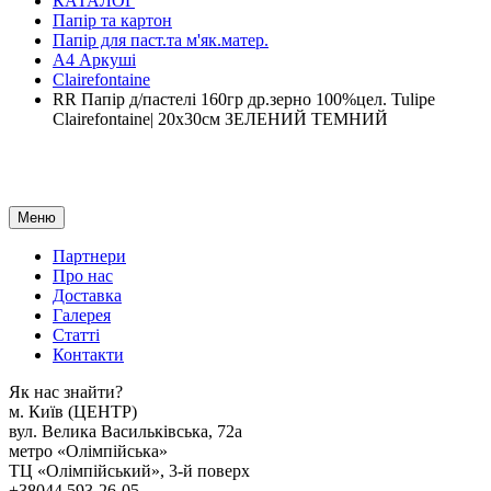
КАТАЛОГ
Папір та картон
Папір для паст.та м'як.матер.
А4 Аркуші
Clairefontaine
RR Папір д/пастелі 160гр др.зерно 100%цел. Tulipe
Clairefontaine| 20х30см ЗЕЛЕНИЙ ТЕМНИЙ
Меню
Партнери
Про нас
Доставка
Галерея
Статтi
Контакти
Як наc знайти?
м. Киïв (ЦЕНТР)
вул. Велика Васильківська, 72а
метро «Олімпійська»
ТЦ «Олімпійський», 3-й поверх
+38044 593-26-05