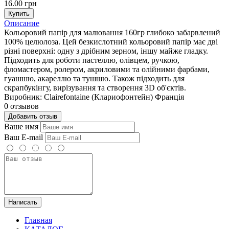
16.00 грн
Купить
Описание
Кольоровий папір для малювання 160гр глибоко забарвлений
100% целюлоза. Цей безкислотний кольоровий папір має дві
різні поверхні: одну з дрібним зерном, іншу майже гладку.
Підходить для роботи пастеллю, олівцем, ручкою,
фломастером, ролером, акриловими та олійними фарбами,
гуашшю, акареллю та тушшю. Також підходить для
скрапбукінгу, вирізування та створення 3D об'єктів.
Виробник: Clairefontaine (Клариофонтейн) Франція
0 отзывов
Добавить отзыв
Ваше имя
Ваш E-mail
Написать
Главная