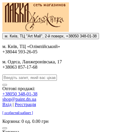
м. Киïв, ТЦ "Art Mall", 2-й поверх, +38050 348-01-38
м. Киïв, ТЦ «Олiмпiйський»
+38044 593-26-05
м. Одеса, Ланжеронiвська, 17
+38063 857-17-68
Оптові продажі:
+38050 348-01-38
shop@paint.dn.ua
Вхід
|
Реєстрація
[ особистий кабінет ]
Корзина:
0 од. 0.00 грн
Корзина