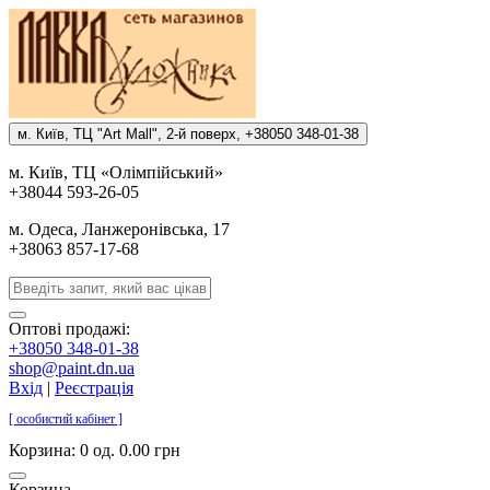
м. Киïв, ТЦ "Art Mall", 2-й поверх, +38050 348-01-38
м. Киïв, ТЦ «Олiмпiйський»
+38044 593-26-05
м. Одеса, Ланжеронiвська, 17
+38063 857-17-68
Оптові продажі:
+38050 348-01-38
shop@paint.dn.ua
Вхід
|
Реєстрація
[ особистий кабінет ]
Корзина:
0 од. 0.00 грн
Корзина