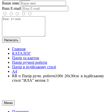
Ваше имя
Ваш E-mail
Написать
Главная
КАТАЛОГ
Папір та картон
Папір ручної роботи
Папір в індійському стилі
А4
RR п Папір ручн. роботи|100г 20х30см в індійському
стилі "ИЛА" мотив 3
Меню
Партнери