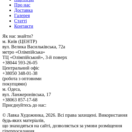
Про нас
Доставка
Галерея
Статтi
Контакти
Як наc знайти?
м. Киïв (ЦЕНТР)
вул. Велика Васильківська, 72а
метро «Олімпійська»
ТЦ «Олімпійський», 3-й поверх
+38044 593-26-05
Центральний офіс
+38050 348-01-38
(робота з оптовими
покупцями)
м. Одеса,
вул. Ланжеронівська, 17
+38063 857-17-68
Приєднуйтесь до нас:
© Лавка Художника, 2026. Всі права захищені. Використання
будь-яких матеріалів,
що знаходяться на сайті, дозволяється за умови розміщення
гіперпосилання.