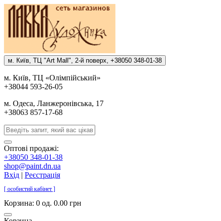
м. Киïв, ТЦ "Art Mall", 2-й поверх, +38050 348-01-38
м. Киïв, ТЦ «Олiмпiйський»
+38044 593-26-05
м. Одеса, Ланжеронiвська, 17
+38063 857-17-68
Оптові продажі:
+38050 348-01-38
shop@paint.dn.ua
Вхід
|
Реєстрація
[ особистий кабінет ]
Корзина:
0 од. 0.00 грн
Корзина