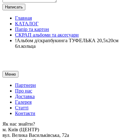
Написать
Главная
КАТАЛОГ
Папір та картон
СКРАП альбоми та аксесуари
!Альбом д/скрапбукинга ТУФЕЛЬКА 20,5х20см
6л.кольца
Меню
Партнери
Про нас
Доставка
Галерея
Статтi
Контакти
Як наc знайти?
м. Киïв (ЦЕНТР)
вул. Велика Васильківська, 72а