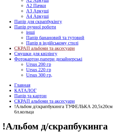
А2 Аркуші
А2 Пачки
А3 Аркуші
А4 Аркуші
Папір для скрапбукінгу
Папір ручної роботи
інші
Папір банановий та тутовий
Папір в індійському стилі
СКРАП альбоми та аксесуари
Смушки для квілінгу
Фотокартон,папери дизайнерські
Ursus 200 гр
Ursus 220 гр
Ursus 300 гр,
Главная
КАТАЛОГ
Папір та картон
СКРАП альбоми та аксесуари
!Альбом д/скрапбукинга ТУФЕЛЬКА 20,5х20см
6л.кольца
!Альбом д/скрапбукинга