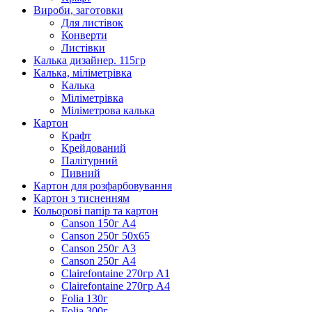
Вироби, заготовки
Для листівок
Конверти
Листівки
Калька дизайнер. 115гр
Калька, міліметрівка
Калька
Міліметрівка
Міліметрова калька
Картон
Крафт
Крейдований
Палітурний
Пивний
Картон для розфарбовування
Картон з тисненням
Кольорові папір та картон
Canson 150г А4
Canson 250г 50х65
Canson 250г А3
Canson 250г А4
Clairefontaine 270гр А1
Clairefontaine 270гр А4
Folia 130г
Folia 300г