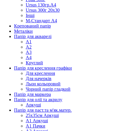
Ursus 130гр.А4
Ursus 300г 20х30
Інші
М-Стандарт А4
Крепований папір
Металіки
Папір для акварелі
А1
А2
А3
А4
Круглий
Папір для креслення графіки
Для креслення
Для начерків
Льон кольоровий
Чорний папір гладкий
Папір для маркера
Папір для олії та акрилу
Аркуші
Папір для паст.та м'як.матер.
25х35см Аркуші
А1 Аркуші
А1 Пачки