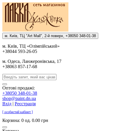
м. Киïв, ТЦ "Art Mall", 2-й поверх, +38050 348-01-38
м. Киïв, ТЦ «Олiмпiйський»
+38044 593-26-05
м. Одеса, Ланжеронiвська, 17
+38063 857-17-68
Оптові продажі:
+38050 348-01-38
shop@paint.dn.ua
Вхід
|
Реєстрація
[ особистий кабінет ]
Корзина:
0 од. 0.00 грн
Корзина