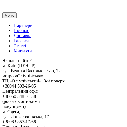
Меню
Партнери
Про нас
Доставка
Галерея
Статтi
Контакти
Як наc знайти?
м. Киïв (ЦЕНТР)
вул. Велика Васильківська, 72а
метро «Олімпійська»
ТЦ «Олімпійський», 3-й поверх
+38044 593-26-05
Центральний офіс
+38050 348-01-38
(робота з оптовими
покупцями)
м. Одеса,
вул. Ланжеронівська, 17
+38063 857-17-68
Приєднуйтесь до нас: