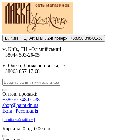
м. Киïв, ТЦ "Art Mall", 2-й поверх, +38050 348-01-38
м. Киïв, ТЦ «Олiмпiйський»
+38044 593-26-05
м. Одеса, Ланжеронiвська, 17
+38063 857-17-68
Оптові продажі:
+38050 348-01-38
shop@paint.dn.ua
Вхід
|
Реєстрація
[ особистий кабінет ]
Корзина:
0 од. 0.00 грн
Корзина