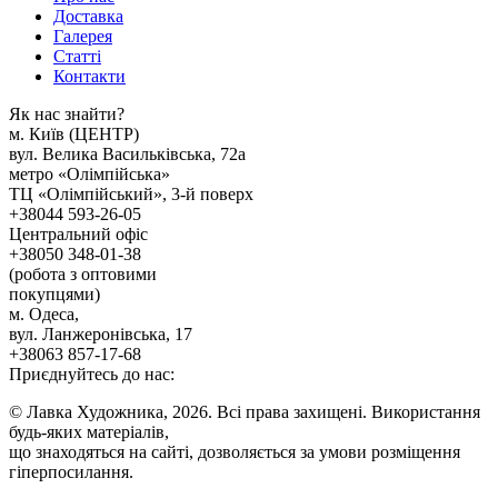
Доставка
Галерея
Статтi
Контакти
Як наc знайти?
м. Киïв (ЦЕНТР)
вул. Велика Васильківська, 72а
метро «Олімпійська»
ТЦ «Олімпійський», 3-й поверх
+38044 593-26-05
Центральний офіс
+38050 348-01-38
(робота з оптовими
покупцями)
м. Одеса,
вул. Ланжеронівська, 17
+38063 857-17-68
Приєднуйтесь до нас:
© Лавка Художника, 2026. Всі права захищені. Використання
будь-яких матеріалів,
що знаходяться на сайті, дозволяється за умови розміщення
гіперпосилання.