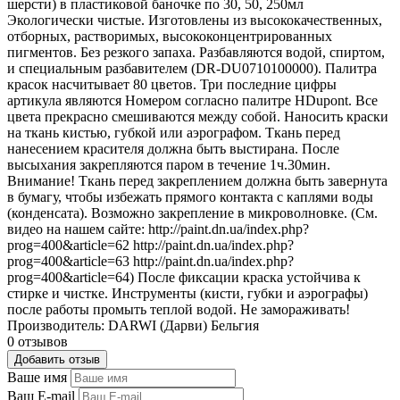
шерсти) в пластиковой баночке по 30, 50, 250мл
Экологически чистые. Изготовлены из высококачественных,
отборных, растворимых, высококонцентрированных
пигментов. Без резкого запаха. Разбавляются водой, спиртом,
и специальным разбавителем (DR-DU0710100000). Палитра
красок насчитывает 80 цветов. Три последние цифры
артикула являются Номером согласно палитре HDupont. Все
цвета прекрасно смешиваются между собой. Наносить краски
на ткань кистью, губкой или аэрографом. Ткань перед
нанесением красителя должна быть выстирана. После
высыхания закрепляются паром в течение 1ч.30мин.
Внимание! Ткань перед закреплением должна быть завернута
в бумагу, чтобы избежать прямого контакта с каплями воды
(конденсата). Возможно закрепление в микроволновке. (См.
видео на нашем сайте: http://paint.dn.ua/index.php?
prog=400&article=62 http://paint.dn.ua/index.php?
prog=400&article=63 http://paint.dn.ua/index.php?
prog=400&article=64) После фиксации краска устойчива к
стирке и чистке. Инструменты (кисти, губки и аэрографы)
после работы промыть теплой водой. Не замораживать!
Производитель: DARWI (Дарви) Бельгия
0 отзывов
Добавить отзыв
Ваше имя
Ваш E-mail