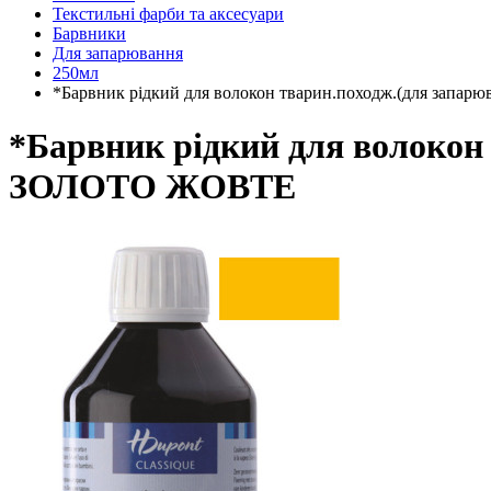
Текстильні фарби та аксесуари
Барвники
Для запарювання
250мл
*Барвник рідкий для волокон тварин.походж.(для запа
*Барвник рідкий для волокон
ЗОЛОТО ЖОВТЕ