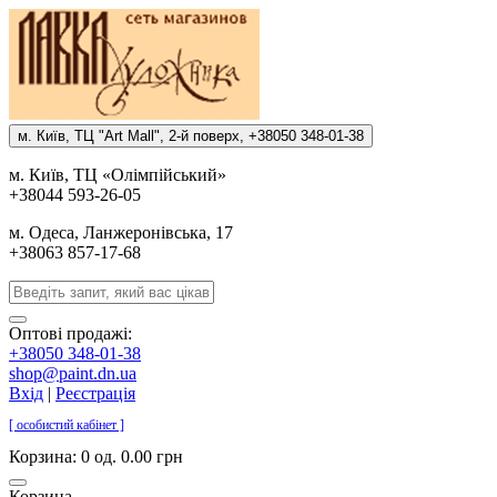
м. Киïв, ТЦ "Art Mall", 2-й поверх, +38050 348-01-38
м. Киïв, ТЦ «Олiмпiйський»
+38044 593-26-05
м. Одеса, Ланжеронiвська, 17
+38063 857-17-68
Оптові продажі:
+38050 348-01-38
shop@paint.dn.ua
Вхід
|
Реєстрація
[ особистий кабінет ]
Корзина:
0 од. 0.00 грн
Корзина