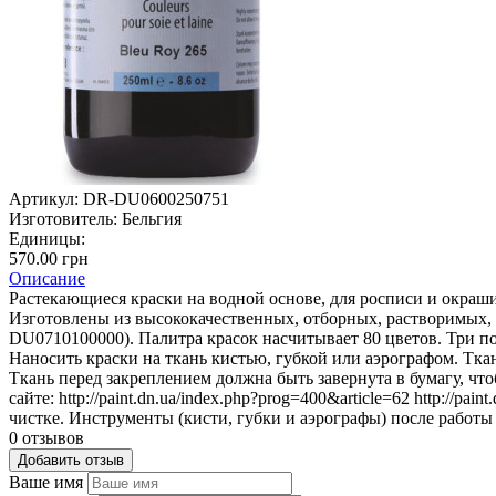
Артикул:
DR-DU0600250751
Изготовитель:
Бельгия
Единицы:
570.00 грн
Описание
Растекающиеся краски на водной основе, для росписи и окраш
Изготовлены из высококачественных, отборных, растворимых, 
DU0710100000). Палитра красок насчитывает 80 цветов. Три п
Наносить краски на ткань кистью, губкой или аэрографом. Тк
Ткань перед закреплением должна быть завернута в бумагу, чт
сайте: http://paint.dn.ua/index.php?prog=400&article=62 http://pa
чистке. Инструменты (кисти, губки и аэрографы) после работ
0 отзывов
Добавить отзыв
Ваше имя