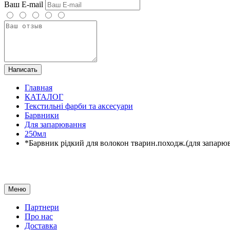
Ваш E-mail
Написать
Главная
КАТАЛОГ
Текстильні фарби та аксесуари
Барвники
Для запарювання
250мл
*Барвник рідкий для волокон тварин.походж.(для запа
Меню
Партнери
Про нас
Доставка