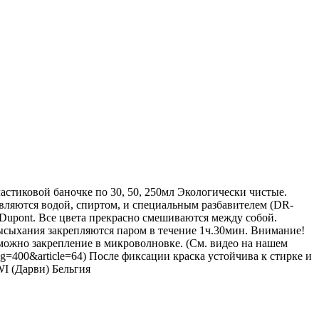
астиковой баночке по 30, 50, 250мл Экологически чистые.
вляются водой, спиртом, и специальным разбавителем (DR-
Dupont. Все цвета прекрасно смешиваются между собой.
высыхания закрепляются паром в течение 1ч.30мин. Внимание!
зможно закрепление в микроволновке. (См. видео на нашем
hp?prog=400&article=64) После фиксации краска устойчива к стирке и
I (Дарви) Бельгия