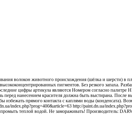
ивания волокон животного происхождения (шёлка и шерсти) в пл
высококонцентрированных пигментов. Без резкого запаха. Разба
оследние цифры артикула являются Номером согласно палитре H
ань перед нанесением красителя должна быть выстирана. После 
обы избежать прямого контакта с каплями воды (конденсата). Во
int.dn.ua/index.php?prog=400&article=63 http://paint.dn.ua/index.p
ы промыть теплой водой. Не замораживать! Производитель: DARW