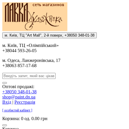
м. Киïв, ТЦ "Art Mall", 2-й поверх, +38050 348-01-38
м. Киïв, ТЦ «Олiмпiйський»
+38044 593-26-05
м. Одеса, Ланжеронiвська, 17
+38063 857-17-68
Оптові продажі:
+38050 348-01-38
shop@paint.dn.ua
Вхід
|
Реєстрація
[ особистий кабінет ]
Корзина:
0 од. 0.00 грн
Корзина