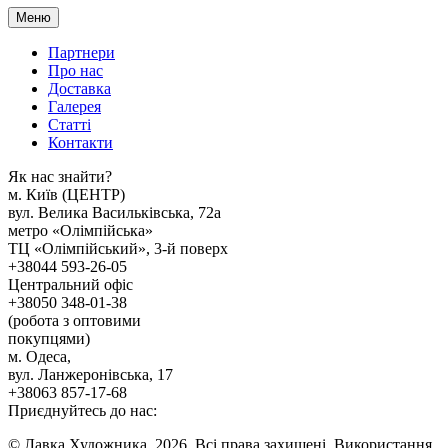
Меню
Партнери
Про нас
Доставка
Галерея
Статтi
Контакти
Як наc знайти?
м. Киïв (ЦЕНТР)
вул. Велика Васильківська, 72а
метро «Олімпійська»
ТЦ «Олімпійський», 3-й поверх
+38044 593-26-05
Центральний офіс
+38050 348-01-38
(робота з оптовими
покупцями)
м. Одеса,
вул. Ланжеронівська, 17
+38063 857-17-68
Приєднуйтесь до нас:
© Лавка Художника, 2026. Всі права захищені. Використання