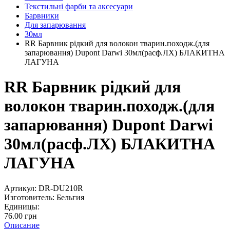
Текстильні фарби та аксесуари
Барвники
Для запарювання
30мл
RR Барвник рідкий для волокон тварин.походж.(для
запарювання) Dupont Darwi 30мл(расф.ЛХ) БЛАКИТНА
ЛАГУНА
RR Барвник рідкий для
волокон тварин.походж.(для
запарювання) Dupont Darwi
30мл(расф.ЛХ) БЛАКИТНА
ЛАГУНА
Артикул:
DR-DU210R
Изготовитель:
Бельгия
Единицы:
76.00 грн
Описание