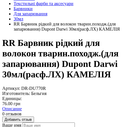
Текстильні фарби та аксесуари
Барвники
Для запарювання
30мл
RR Барвник рідкий для волокон тварин.походж.(для
запарювання) Dupont Darwi 30мл(расф.ЛХ) КАМЕЛІЯ
RR Барвник рідкий для
волокон тварин.походж.(для
запарювання) Dupont Darwi
30мл(расф.ЛХ) КАМЕЛІЯ
Артикул:
DR-DU770R
Изготовитель:
Бельгия
Единицы:
76.00 грн
Описание
0 отзывов
Добавить отзыв
Ваше имя