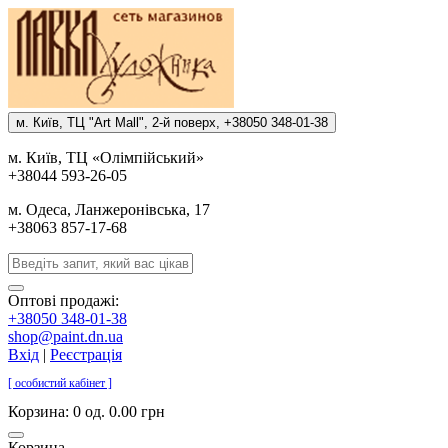
м. Киïв, ТЦ "Art Mall", 2-й поверх, +38050 348-01-38
м. Киïв, ТЦ «Олiмпiйський»
+38044 593-26-05
м. Одеса, Ланжеронiвська, 17
+38063 857-17-68
Оптові продажі:
+38050 348-01-38
shop@paint.dn.ua
Вхід
|
Реєстрація
[ особистий кабінет ]
Корзина:
0 од. 0.00 грн
Корзина