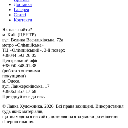
Доставка
Галерея
Статтi
Контакти
Як наc знайти?
м. Киïв (ЦЕНТР)
вул. Велика Васильківська, 72а
метро «Олімпійська»
ТЦ «Олімпійський», 3-й поверх
+38044 593-26-05
Центральний офіс
+38050 348-01-38
(робота з оптовими
покупцями)
м. Одеса,
вул. Ланжеронівська, 17
+38063 857-17-68
Приєднуйтесь до нас:
© Лавка Художника, 2026. Всі права захищені. Використання
будь-яких матеріалів,
що знаходяться на сайті, дозволяється за умови розміщення
гіперпосилання.