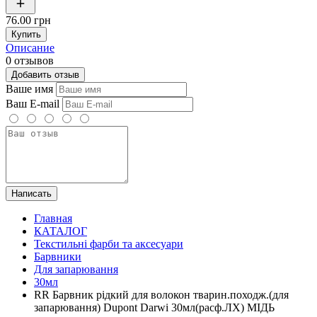
76.00 грн
Купить
Описание
0 отзывов
Добавить отзыв
Ваше имя
Ваш E-mail
Написать
Главная
КАТАЛОГ
Текстильні фарби та аксесуари
Барвники
Для запарювання
30мл
RR Барвник рідкий для волокон тварин.походж.(для
запарювання) Dupont Darwi 30мл(расф.ЛХ) МІДЬ