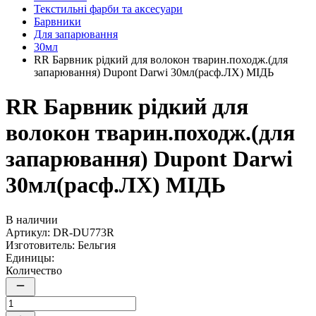
Текстильні фарби та аксесуари
Барвники
Для запарювання
30мл
RR Барвник рідкий для волокон тварин.походж.(для
запарювання) Dupont Darwi 30мл(расф.ЛХ) МІДЬ
RR Барвник рідкий для
волокон тварин.походж.(для
запарювання) Dupont Darwi
30мл(расф.ЛХ) МІДЬ
В наличии
Артикул:
DR-DU773R
Изготовитель:
Бельгия
Единицы:
Количество