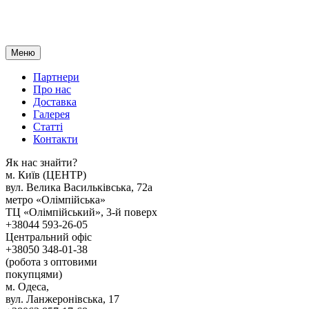
Меню
Партнери
Про нас
Доставка
Галерея
Статтi
Контакти
Як наc знайти?
м. Киïв (ЦЕНТР)
вул. Велика Васильківська, 72а
метро «Олімпійська»
ТЦ «Олімпійський», 3-й поверх
+38044 593-26-05
Центральний офіс
+38050 348-01-38
(робота з оптовими
покупцями)
м. Одеса,
вул. Ланжеронівська, 17