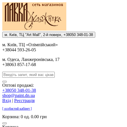
м. Киïв, ТЦ "Art Mall", 2-й поверх, +38050 348-01-38
м. Киïв, ТЦ «Олiмпiйський»
+38044 593-26-05
м. Одеса, Ланжеронiвська, 17
+38063 857-17-68
Оптові продажі:
+38050 348-01-38
shop@paint.dn.ua
Вхід
|
Реєстрація
[ особистий кабінет ]
Корзина:
0 од. 0.00 грн
Корзина