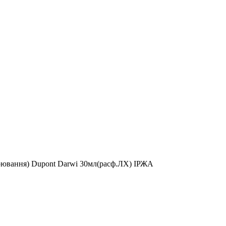
арювання) Dupont Darwi 30мл(расф.ЛХ) ІРЖА