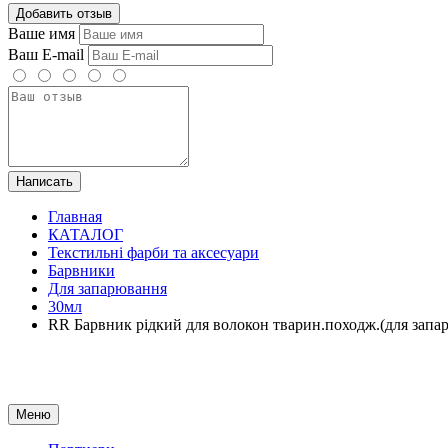
Добавить отзыв
Ваше имя
Ваш E-mail
Написать
Главная
КАТАЛОГ
Текстильні фарби та аксесуари
Барвники
Для запарювання
30мл
RR Барвник рідкий для волокон тварин.походж.(для зап
Меню