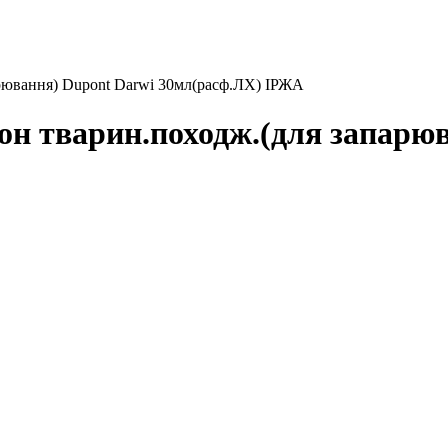
арювання) Dupont Darwi 30мл(расф.ЛХ) ІРЖА
он тварин.походж.(для запарю