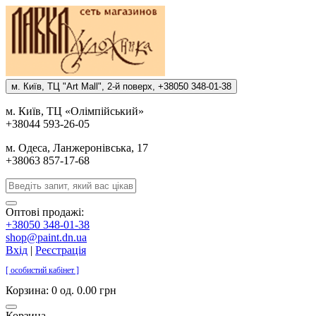
м. Киïв, ТЦ "Art Mall", 2-й поверх, +38050 348-01-38
м. Киïв, ТЦ «Олiмпiйський»
+38044 593-26-05
м. Одеса, Ланжеронiвська, 17
+38063 857-17-68
Оптові продажі:
+38050 348-01-38
shop@paint.dn.ua
Вхід
|
Реєстрація
[ особистий кабінет ]
Корзина:
0 од. 0.00 грн
Корзина