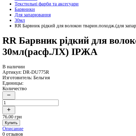
Текстильні фарби та аксесуари
Барвники
Для запарювання
30мл
RR Барвник рідкий для волокон тварин.походж.(для зап
RR Барвник рідкий для волок
30мл(расф.ЛХ) ІРЖА
В наличии
Артикул:
DR-DU775R
Изготовитель:
Бельгия
Единицы:
Количество
76.00 грн
Купить
Описание
0 отзывов