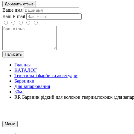
Добавить отзыв
Ваше имя
Ваш E-mail
Написать
Главная
КАТАЛОГ
Текстильні фарби та аксесуари
Барвники
Для запарювання
30мл
RR Барвник рідкий для волокон тварин.походж.(для з
Меню