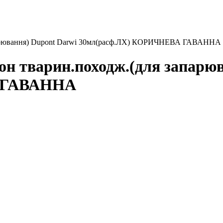
апарювання) Dupont Darwi 30мл(расф.ЛХ) КОРИЧНЕВА ГАВАННА
он тварин.походж.(для запарю
 ГАВАННА