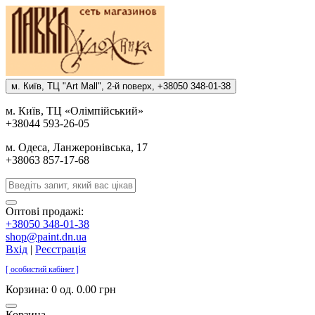
м. Киïв, ТЦ "Art Mall", 2-й поверх, +38050 348-01-38
м. Киïв, ТЦ «Олiмпiйський»
+38044 593-26-05
м. Одеса, Ланжеронiвська, 17
+38063 857-17-68
Оптові продажі:
+38050 348-01-38
shop@paint.dn.ua
Вхід
|
Реєстрація
[ особистий кабінет ]
Корзина:
0 од. 0.00 грн
Корзина