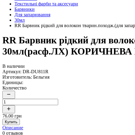
Текстильні фарби та аксесуари
Барвники
Для запарювання
30мл
RR Барвник рідкий для волокон тварин.походж.(для з
RR Барвник рідкий для волок
30мл(расф.ЛХ) КОРИЧНЕВА
В наличии
Артикул:
DR-DU811R
Изготовитель:
Бельгия
Единицы:
Количество
76.00 грн
Купить
Описание
0 отзывов