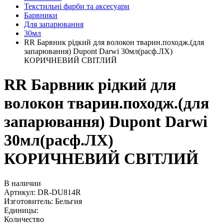
Текстильні фарби та аксесуари
Барвники
Для запарювання
30мл
RR Барвник рідкий для волокон тварин.походж.(для
запарювання) Dupont Darwi 30мл(расф.ЛХ)
КОРИЧНЕВИЙ СВІТЛИЙ
RR Барвник рідкий для
волокон тварин.походж.(для
запарювання) Dupont Darwi
30мл(расф.ЛХ)
КОРИЧНЕВИЙ СВІТЛИЙ
В наличии
Артикул:
DR-DU814R
Изготовитель:
Бельгия
Единицы:
Количество