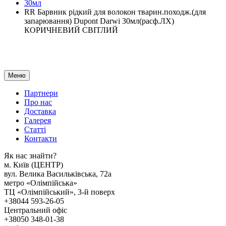
30мл
RR Барвник рідкий для волокон тварин.походж.(для
запарювання) Dupont Darwi 30мл(расф.ЛХ)
КОРИЧНЕВИЙ СВІТЛИЙ
Меню
Партнери
Про нас
Доставка
Галерея
Статтi
Контакти
Як наc знайти?
м. Киïв (ЦЕНТР)
вул. Велика Васильківська, 72а
метро «Олімпійська»
ТЦ «Олімпійський», 3-й поверх
+38044 593-26-05
Центральний офіс
+38050 348-01-38