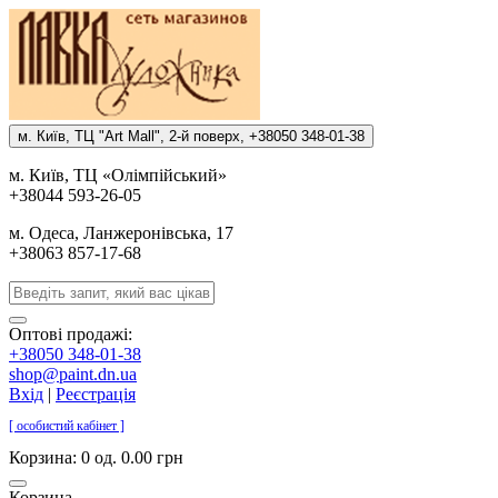
м. Киïв, ТЦ "Art Mall", 2-й поверх, +38050 348-01-38
м. Киïв, ТЦ «Олiмпiйський»
+38044 593-26-05
м. Одеса, Ланжеронiвська, 17
+38063 857-17-68
Оптові продажі:
+38050 348-01-38
shop@paint.dn.ua
Вхід
|
Реєстрація
[ особистий кабінет ]
Корзина:
0 од. 0.00 грн
Корзина