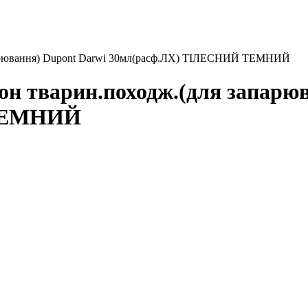
апарювання) Dupont Darwi 30мл(расф.ЛХ) ТІЛЕСНИЙ ТЕМНИЙ
он тварин.походж.(для запарю
 ТЕМНИЙ