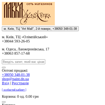
м. Киïв, ТЦ "Art Mall", 2-й поверх, +38050 348-01-38
м. Киïв, ТЦ «Олiмпiйський»
+38044 593-26-05
м. Одеса, Ланжеронiвська, 17
+38063 857-17-68
Оптові продажі:
+38050 348-01-38
shop@paint.dn.ua
Вхід
|
Реєстрація
[ особистий кабінет ]
Корзина:
0 од. 0.00 грн
Корзина