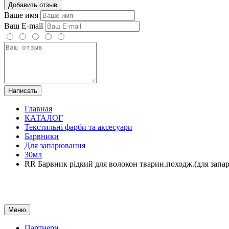
Добавить отзыв
Ваше имя
Ваш E-mail
Написать
Главная
КАТАЛОГ
Текстильні фарби та аксесуари
Барвники
Для запарювання
30мл
RR Барвник рідкий для волокон тварин.походж.(для з
Меню
Партнери