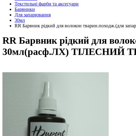
Текстильні фарби та аксесуари
Барвники
Для запарювання
30мл
RR Барвник рідкий для волокон тварин.походж.(для з
RR Барвник рідкий для волок
30мл(расф.ЛХ) ТІЛЕСНИЙ