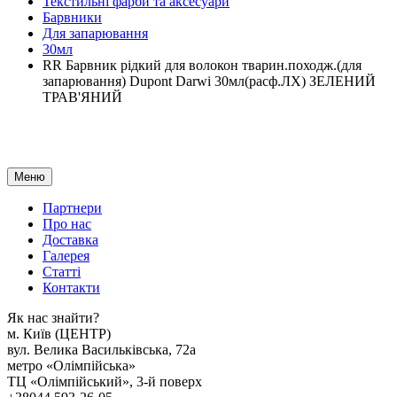
Текстильні фарби та аксесуари
Барвники
Для запарювання
30мл
RR Барвник рідкий для волокон тварин.походж.(для
запарювання) Dupont Darwi 30мл(расф.ЛХ) ЗЕЛЕНИЙ
ТРАВ'ЯНИЙ
Меню
Партнери
Про нас
Доставка
Галерея
Статтi
Контакти
Як наc знайти?
м. Киïв (ЦЕНТР)
вул. Велика Васильківська, 72а
метро «Олімпійська»
ТЦ «Олімпійський», 3-й поверх