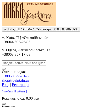
м. Киïв, ТЦ "Art Mall", 2-й поверх, +38050 348-01-38
м. Киïв, ТЦ «Олiмпiйський»
+38044 593-26-05
м. Одеса, Ланжеронiвська, 17
+38063 857-17-68
Оптові продажі:
+38050 348-01-38
shop@paint.dn.ua
Вхід
|
Реєстрація
[ особистий кабінет ]
Корзина:
0 од. 0.00 грн
Корзина