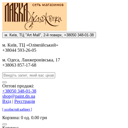
м. Киïв, ТЦ "Art Mall", 2-й поверх, +38050 348-01-38
м. Киïв, ТЦ «Олiмпiйський»
+38044 593-26-05
м. Одеса, Ланжеронiвська, 17
+38063 857-17-68
Оптові продажі:
+38050 348-01-38
shop@paint.dn.ua
Вхід
|
Реєстрація
[ особистий кабінет ]
Корзина:
0 од. 0.00 грн
Корзина