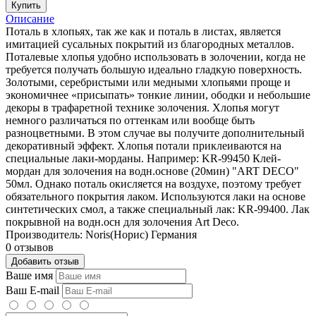
Купить
Описание
Поталь в хлопьях, так же как и поталь в листах, является
имитацией сусальных покрытий из благородных металлов.
Поталевые хлопья удобно использовать в золочении, когда не
требуется получать большую идеально гладкую поверхность.
Золотыми, серебристыми или медными хлопьями проще и
экономичнее «присыпать» тонкие линии, ободки и небольшие
декоры в трафаретной технике золочения. Хлопья могут
немного различаться по оттенкам или вообще быть
разноцветными. В этом случае вы получите дополнительный
декоративный эффект. Хлопья потали приклеиваются на
специальные лаки-морданы. Например: KR-99450 Клей-
мордан для золочения на водн.основе (20мин) "ART DECO"
50мл. Однако поталь окисляется на воздухе, поэтому требует
обязательного покрытия лаком. Используются лаки на основе
синтетических смол, а также специальный лак: KR-99400. Лак
покрывной на водн.осн для золочения Art Deco.
Производитель: Noris(Норис) Германия
0 отзывов
Добавить отзыв
Ваше имя
Ваш E-mail