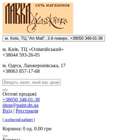
м. Киïв, ТЦ "Art Mall", 2-й поверх, +38050 348-01-38
м. Киïв, ТЦ «Олiмпiйський»
+38044 593-26-05
м. Одеса, Ланжеронiвська, 17
+38063 857-17-68
Оптові продажі:
+38050 348-01-38
shop@paint.dn.ua
Вхід
|
Реєстрація
[ особистий кабінет ]
Корзина:
0 од. 0.00 грн
Корзина