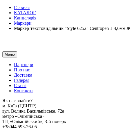
Главная
КАТАЛОГ
Канцелярія
Маркери
Маркер-текстовидільник "Style 6252" Centropen 1-4,6м
Меню
Партнери
Про нас
Доставка
Галерея
Статтi
Контакти
Як наc знайти?
м. Киïв (ЦЕНТР)
вул. Велика Васильківська, 72а
метро «Олімпійська»
ТЦ «Олімпійський», 3-й поверх
+38044 593-26-05