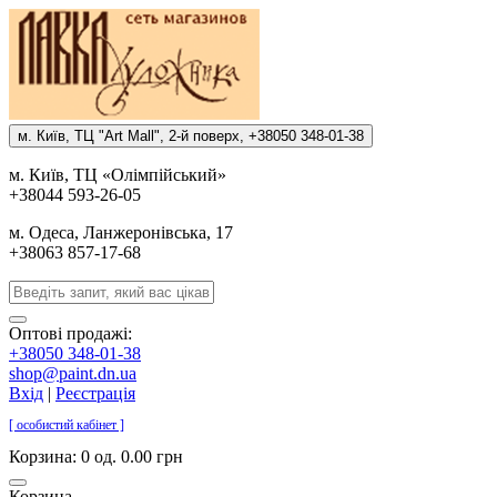
м. Киïв, ТЦ "Art Mall", 2-й поверх, +38050 348-01-38
м. Киïв, ТЦ «Олiмпiйський»
+38044 593-26-05
м. Одеса, Ланжеронiвська, 17
+38063 857-17-68
Оптові продажі:
+38050 348-01-38
shop@paint.dn.ua
Вхід
|
Реєстрація
[ особистий кабінет ]
Корзина:
0 од. 0.00 грн
Корзина