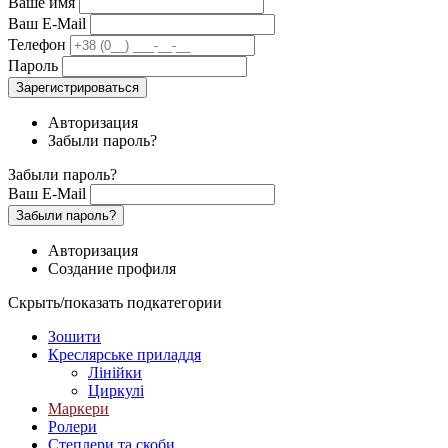
Ваше имя
Ваш E-Mail
Телефон
Пароль
Зарегистрироваться
Авторизация
Забыли пароль?
Забыли пароль?
Ваш E-Mail
Забыли пароль?
Авторизация
Создание профиля
Скрыть/показать подкатегории
Зошити
Креслярське приладдя
Лінійки
Циркулі
Маркери
Ролери
Степлери та скоби