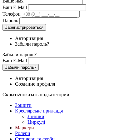
Ваше имя
Ваш E-Mail
Телефон
Пароль
Зарегистрироваться
Авторизация
Забыли пароль?
Забыли пароль?
Ваш E-Mail
Забыли пароль?
Авторизация
Создание профиля
Скрыть/показать подкатегории
Зошити
Креслярське приладдя
Лінійки
Циркулі
Маркери
Ролери
Степлери та скоби