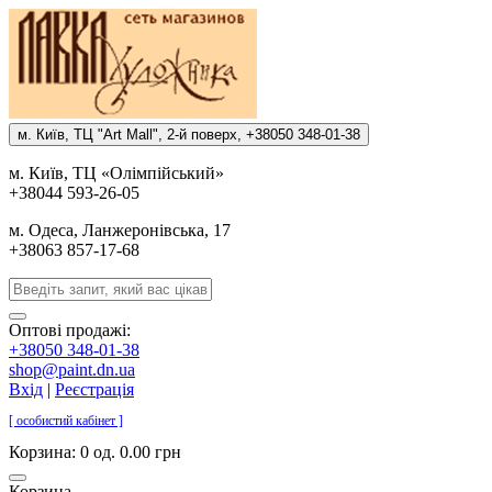
м. Киïв, ТЦ "Art Mall", 2-й поверх, +38050 348-01-38
м. Киïв, ТЦ «Олiмпiйський»
+38044 593-26-05
м. Одеса, Ланжеронiвська, 17
+38063 857-17-68
Оптові продажі:
+38050 348-01-38
shop@paint.dn.ua
Вхід
|
Реєстрація
[ особистий кабінет ]
Корзина:
0 од. 0.00 грн
Корзина