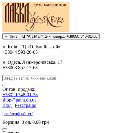
м. Киïв, ТЦ "Art Mall", 2-й поверх, +38050 348-01-38
м. Киïв, ТЦ «Олiмпiйський»
+38044 593-26-05
м. Одеса, Ланжеронiвська, 17
+38063 857-17-68
Оптові продажі:
+38050 348-01-38
shop@paint.dn.ua
Вхід
|
Реєстрація
[ особистий кабінет ]
Корзина:
0 од. 0.00 грн
Корзина