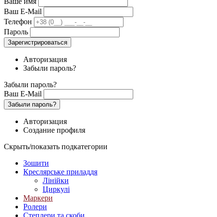
Ваше имя
Ваш E-Mail
Телефон
Пароль
Зарегистрироваться
Авторизация
Забыли пароль?
Забыли пароль?
Ваш E-Mail
Забыли пароль?
Авторизация
Создание профиля
Скрыть/показать подкатегории
Зошити
Креслярське приладдя
Лінійки
Циркулі
Маркери
Ролери
Степлери та скоби