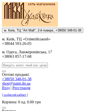
м. Киïв, ТЦ "Art Mall", 2-й поверх, +38050 348-01-38
м. Киïв, ТЦ «Олiмпiйський»
+38044 593-26-05
м. Одеса, Ланжеронiвська, 17
+38063 857-17-68
Оптові продажі:
+38050 348-01-38
shop@paint.dn.ua
Вхід
|
Реєстрація
[ особистий кабінет ]
Корзина:
0 од. 0.00 грн
Корзина