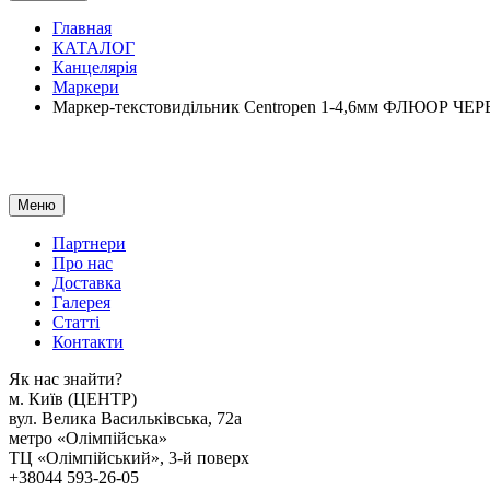
Главная
КАТАЛОГ
Канцелярія
Маркери
Маркер-текстовидільник Centropen 1-4,6мм ФЛЮОР Ч
Меню
Партнери
Про нас
Доставка
Галерея
Статтi
Контакти
Як наc знайти?
м. Киïв (ЦЕНТР)
вул. Велика Васильківська, 72а
метро «Олімпійська»
ТЦ «Олімпійський», 3-й поверх
+38044 593-26-05