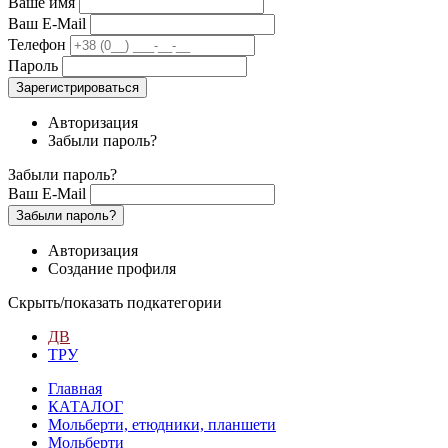
Ваше имя
Ваш E-Mail
Телефон
Пароль
Зарегистрироваться
Авторизация
Забыли пароль?
Забыли пароль?
Ваш E-Mail
Забыли пароль?
Авторизация
Создание профиля
Скрыть/показать подкатегории
ДВ
ТРУ
Главная
КАТАЛОГ
Мольберти, етюдники, планшети
Мольберти