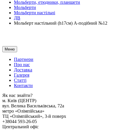
Мольберти, етюдники, планшети
Мольберти
Мольберти настільні
ДВ
Мольберт настільний (h17см) А-подібний №12
Меню
Партнери
Про нас
Доставка
Галерея
Статтi
Контакти
Як наc знайти?
м. Киïв (ЦЕНТР)
вул. Велика Васильківська, 72а
метро «Олімпійська»
ТЦ «Олімпійський», 3-й поверх
+38044 593-26-05
Центральний офіс