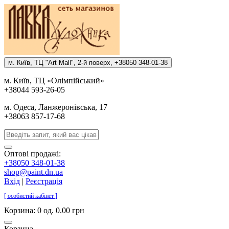
м. Киïв, ТЦ "Art Mall", 2-й поверх, +38050 348-01-38
м. Киïв, ТЦ «Олiмпiйський»
+38044 593-26-05
м. Одеса, Ланжеронiвська, 17
+38063 857-17-68
Оптові продажі:
+38050 348-01-38
shop@paint.dn.ua
Вхід
|
Реєстрація
[ особистий кабінет ]
Корзина:
0 од. 0.00 грн
Корзина