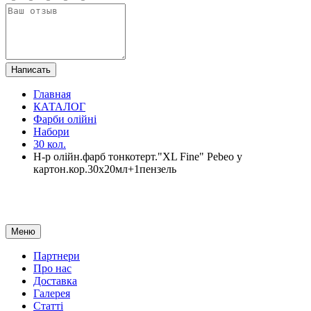
Написать
Главная
КАТАЛОГ
Фарби олійні
Набори
30 кол.
Н-р олійн.фарб тонкотерт."XL Fine" Pebeo у
картон.кор.30х20мл+1пензель
Меню
Партнери
Про нас
Доставка
Галерея
Статтi