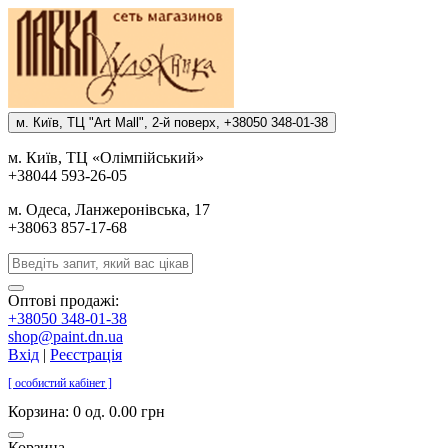
м. Киïв, ТЦ "Art Mall", 2-й поверх, +38050 348-01-38
м. Киïв, ТЦ «Олiмпiйський»
+38044 593-26-05
м. Одеса, Ланжеронiвська, 17
+38063 857-17-68
Оптові продажі:
+38050 348-01-38
shop@paint.dn.ua
Вхід
|
Реєстрація
[ особистий кабінет ]
Корзина:
0 од. 0.00 грн
Корзина