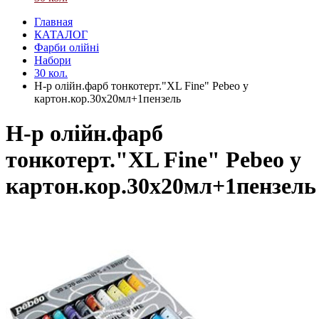
Главная
КАТАЛОГ
Фарби олійні
Набори
30 кол.
Н-р олійн.фарб тонкотерт."XL Fine" Pebeo у
картон.кор.30х20мл+1пензель
Н-р олійн.фарб
тонкотерт."XL Fine" Pebeo у
картон.кор.30х20мл+1пензель