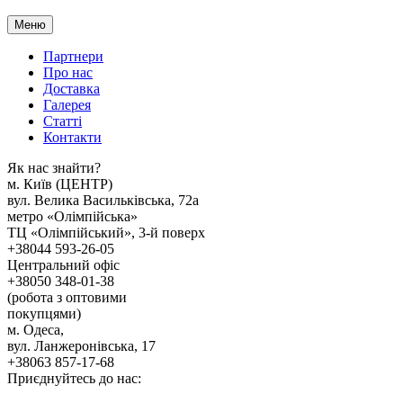
Меню
Партнери
Про нас
Доставка
Галерея
Статтi
Контакти
Як наc знайти?
м. Киïв (ЦЕНТР)
вул. Велика Васильківська, 72а
метро «Олімпійська»
ТЦ «Олімпійський», 3-й поверх
+38044 593-26-05
Центральний офіс
+38050 348-01-38
(робота з оптовими
покупцями)
м. Одеса,
вул. Ланжеронівська, 17
+38063 857-17-68
Приєднуйтесь до нас: