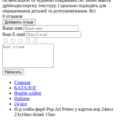
пігментацією та чудовою покриваністю. Вони мають
дрібнодисперсну текстуру, і ідеально підходять для
опрацювання деталей та розтушовування. Всі
0 отзывов
Добавить отзыв
Ваше имя
Ваш E-mail
Написать
Главная
КАТАЛОГ
Фарби олійні
Набори
24 кол
Н-р олійн.фарб Pop Art Pebeo у картон.кор.24кол
23х10мл білий 15мл