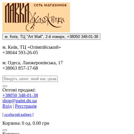
м. Киïв, ТЦ "Art Mall", 2-й поверх, +38050 348-01-38
м. Киïв, ТЦ «Олiмпiйський»
+38044 593-26-05
м. Одеса, Ланжеронiвська, 17
+38063 857-17-68
Оптові продажі:
+38050 348-01-38
shop@paint.dn.ua
Вхід
|
Реєстрація
[ особистий кабінет ]
Корзина:
0 од. 0.00 грн
Корзина