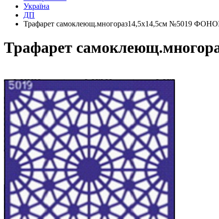
Україна
ДП
Трафарет самоклеющ.многораз14,5х14,5см №5019 
Трафарет самоклеющ.мног