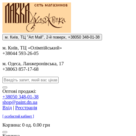
м. Киïв, ТЦ "Art Mall", 2-й поверх, +38050 348-01-38
м. Киïв, ТЦ «Олiмпiйський»
+38044 593-26-05
м. Одеса, Ланжеронiвська, 17
+38063 857-17-68
Оптові продажі:
+38050 348-01-38
shop@paint.dn.ua
Вхід
|
Реєстрація
[ особистий кабінет ]
Корзина:
0 од. 0.00 грн
Корзина