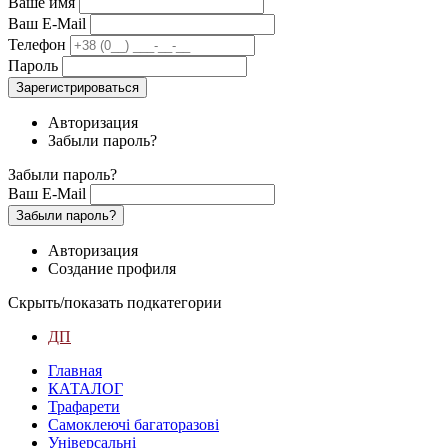
Ваше имя
Ваш E-Mail
Телефон
Пароль
Зарегистрироваться
Авторизация
Забыли пароль?
Забыли пароль?
Ваш E-Mail
Забыли пароль?
Авторизация
Создание профиля
Скрыть/показать подкатегории
ДП
Главная
КАТАЛОГ
Трафарети
Самоклеючі багаторазові
Універсальні