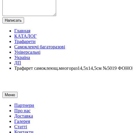
Написать
Главная
КАТАЛОГ
Трафарети
Самоклеючі багаторазові
Універсальні
Україна
ДП
Трафарет самоклеющ.многораз14,5х14,5см №5019 
Меню
Партнери
Про нас
Доставка
Галерея
Статтi
Контакти