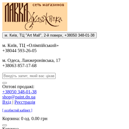
м. Киïв, ТЦ "Art Mall", 2-й поверх, +38050 348-01-38
м. Киïв, ТЦ «Олiмпiйський»
+38044 593-26-05
м. Одеса, Ланжеронiвська, 17
+38063 857-17-68
Оптові продажі:
+38050 348-01-38
shop@paint.dn.ua
Вхід
|
Реєстрація
[ особистий кабінет ]
Корзина:
0 од. 0.00 грн
Корзина