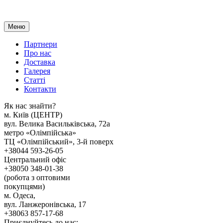
Меню
Партнери
Про нас
Доставка
Галерея
Статтi
Контакти
Як наc знайти?
м. Киïв (ЦЕНТР)
вул. Велика Васильківська, 72а
метро «Олімпійська»
ТЦ «Олімпійський», 3-й поверх
+38044 593-26-05
Центральний офіс
+38050 348-01-38
(робота з оптовими
покупцями)
м. Одеса,
вул. Ланжеронівська, 17
+38063 857-17-68
Приєднуйтесь до нас: