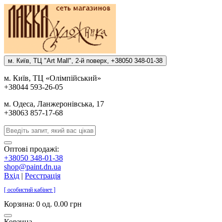
м. Киïв, ТЦ "Art Mall", 2-й поверх, +38050 348-01-38
м. Киïв, ТЦ «Олiмпiйський»
+38044 593-26-05
м. Одеса, Ланжеронiвська, 17
+38063 857-17-68
Оптові продажі:
+38050 348-01-38
shop@paint.dn.ua
Вхід
|
Реєстрація
[ особистий кабінет ]
Корзина:
0 од. 0.00 грн
Корзина