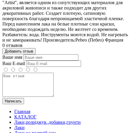
"Artist", является одним из сопутствующих материалов для
акриловой живописи и также подходит для других
декоративных работ. Создает плотную, сатиновую
поверхность благодаря непроницаемой эластичной пленке.
Перед нанесением лака на белые плотные слои краски,
необходимо подождать неделю. Не желтеет со временем.
Разбавитель: вода. Инструменты моются водой. Не нагревать
и не замораживать! Производитель:Pebeo (Пебео) Франция
0 отзывов
Добавить отзыв
Ваше имя
Ваш E-mail
Написать
Главная
КАТАЛОГ
Лаки,розріджув.,добавки,грунти
Лаки
Лаки на водяній осн.