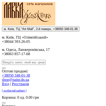
м. Киïв, ТЦ "Art Mall", 2-й поверх, +38050 348-01-38
м. Киïв, ТЦ «Олiмпiйський»
+38044 593-26-05
м. Одеса, Ланжеронiвська, 17
+38063 857-17-68
Оптові продажі:
+38050 348-01-38
shop@paint.dn.ua
Вхід
|
Реєстрація
[ особистий кабінет ]
Корзина:
0 од. 0.00 грн
Корзина