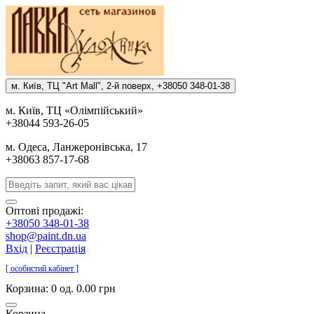
м. Киïв, ТЦ "Art Mall", 2-й поверх, +38050 348-01-38
м. Киïв, ТЦ «Олiмпiйський»
+38044 593-26-05
м. Одеса, Ланжеронiвська, 17
+38063 857-17-68
Оптові продажі:
+38050 348-01-38
shop@paint.dn.ua
Вхід
|
Реєстрація
[ особистий кабінет ]
Корзина:
0 од. 0.00 грн
Корзина