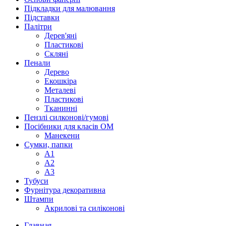
Підкладки для малювання
Підставки
Палітри
Дерев'яні
Пластикові
Скляні
Пенали
Дерево
Екошкіра
Металеві
Пластикові
Тканинні
Пензлі силконові/гумові
Посібники для класів ОМ
Манекени
Сумки, папки
А1
А2
А3
Тубуси
Фурнітура декоративна
Штампи
Акрилові та силіконові
Главная