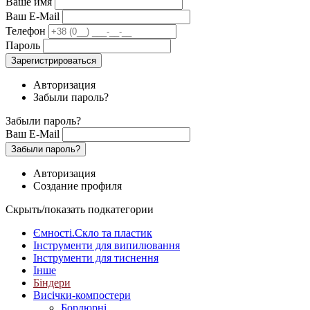
Ваше имя
Ваш E-Mail
Телефон
Пароль
Зарегистрироваться
Авторизация
Забыли пароль?
Забыли пароль?
Ваш E-Mail
Забыли пароль?
Авторизация
Создание профиля
Скрыть/показать подкатегории
Ємності.Скло та пластик
Інструменти для випилювання
Інструменти для тиснення
Інше
Біндери
Висічки-компостери
Бордюрні