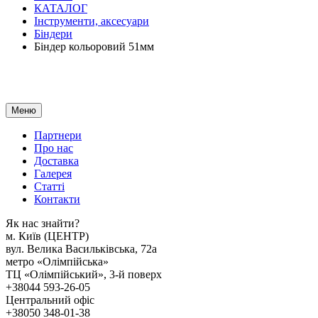
КАТАЛОГ
Інструменти, аксесуари
Біндери
Біндер кольоровий 51мм
Меню
Партнери
Про нас
Доставка
Галерея
Статтi
Контакти
Як наc знайти?
м. Киïв (ЦЕНТР)
вул. Велика Васильківська, 72а
метро «Олімпійська»
ТЦ «Олімпійський», 3-й поверх
+38044 593-26-05
Центральний офіс
+38050 348-01-38