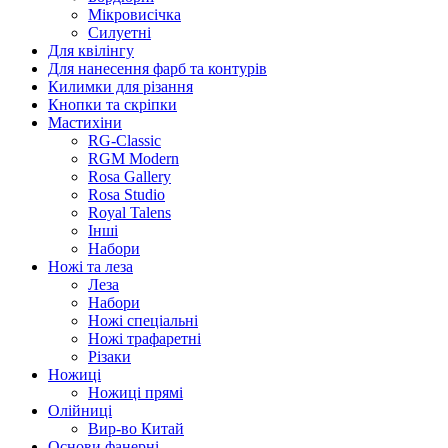
Мікровисічка
Силуетні
Для квілінгу
Для нанесення фарб та контурів
Килимки для різання
Кнопки та скріпки
Мастихіни
RG-Classic
RGM Modern
Rosa Gallery
Rosa Studio
Royal Talens
Інші
Набори
Ножі та леза
Леза
Набори
Ножі спеціальні
Ножі трафаретні
Різаки
Ножиці
Ножиці прямі
Олійниці
Вир-во Китай
Основи фанерні