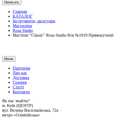
Написать
Главная
КАТАЛОГ
Інструменти, аксесуари
Мастихіни
Rosa Studio
Мастіхін "Classic" Rosa Studio 8см №1919 Прямокутний
Меню
Партнери
Про нас
Доставка
Галерея
Статтi
Контакти
Як наc знайти?
м. Киïв (ЦЕНТР)
вул. Велика Васильківська, 72а
метро «Олімпійська»