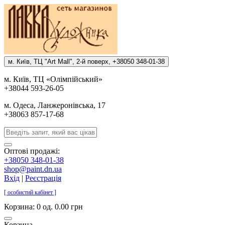
м. Киïв, ТЦ "Art Mall", 2-й поверх, +38050 348-01-38
м. Киïв, ТЦ «Олiмпiйський»
+38044 593-26-05
м. Одеса, Ланжеронiвська, 17
+38063 857-17-68
Оптові продажі:
+38050 348-01-38
shop@paint.dn.ua
Вхід
|
Реєстрація
[ особистий кабінет ]
Корзина:
0 од. 0.00 грн
Корзина