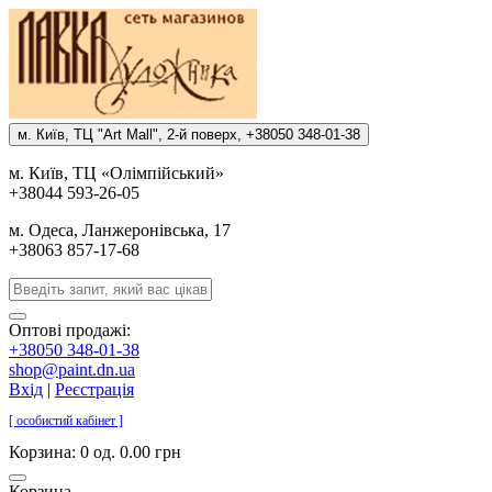
м. Киïв, ТЦ "Art Mall", 2-й поверх, +38050 348-01-38
м. Киïв, ТЦ «Олiмпiйський»
+38044 593-26-05
м. Одеса, Ланжеронiвська, 17
+38063 857-17-68
Оптові продажі:
+38050 348-01-38
shop@paint.dn.ua
Вхід
|
Реєстрація
[ особистий кабінет ]
Корзина:
0 од. 0.00 грн
Корзина