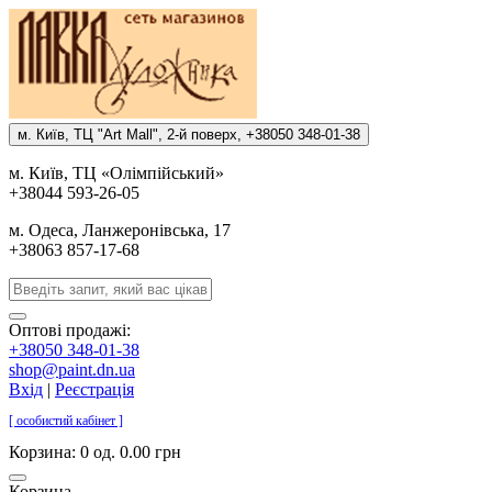
м. Киïв, ТЦ "Art Mall", 2-й поверх, +38050 348-01-38
м. Киïв, ТЦ «Олiмпiйський»
+38044 593-26-05
м. Одеса, Ланжеронiвська, 17
+38063 857-17-68
Оптові продажі:
+38050 348-01-38
shop@paint.dn.ua
Вхід
|
Реєстрація
[ особистий кабінет ]
Корзина:
0 од. 0.00 грн
Корзина