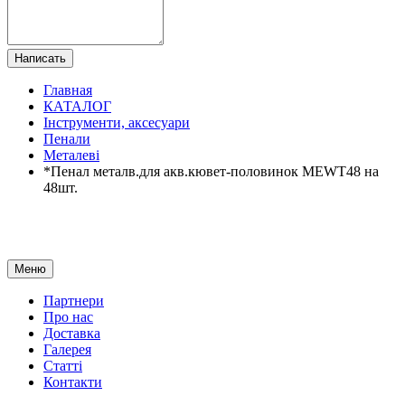
Написать
Главная
КАТАЛОГ
Інструменти, аксесуари
Пенали
Металеві
*Пенал металв.для акв.кювет-половинок MEWT48 на
48шт.
Меню
Партнери
Про нас
Доставка
Галерея
Статтi
Контакти