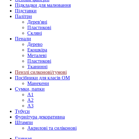
Підкладки для малювання
Підставки
Палітри
Дерев'яні
Пластикові
Скляні
Пенали
Дерево
Екошкіра
Металеві
Пластикові
Тканинні
Пензлі силконові/гумові
Посібники для класів ОМ
Манекени
Сумки, папки
А1
А2
А3
Тубуси
Фурнітура декоративна
Штампи
Акрилові та силіконові
Главная