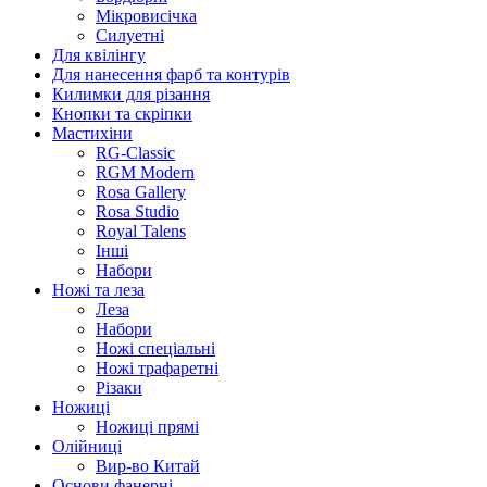
Мікровисічка
Силуетні
Для квілінгу
Для нанесення фарб та контурів
Килимки для різання
Кнопки та скріпки
Мастихіни
RG-Classic
RGM Modern
Rosa Gallery
Rosa Studio
Royal Talens
Інші
Набори
Ножі та леза
Леза
Набори
Ножі спеціальні
Ножі трафаретні
Різаки
Ножиці
Ножиці прямі
Олійниці
Вир-во Китай
Основи фанерні