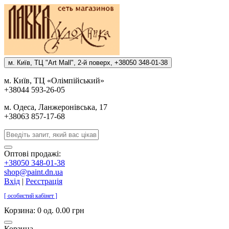
м. Киïв, ТЦ "Art Mall", 2-й поверх, +38050 348-01-38
м. Киïв, ТЦ «Олiмпiйський»
+38044 593-26-05
м. Одеса, Ланжеронiвська, 17
+38063 857-17-68
Оптові продажі:
+38050 348-01-38
shop@paint.dn.ua
Вхід
|
Реєстрація
[ особистий кабінет ]
Корзина:
0 од. 0.00 грн
Корзина