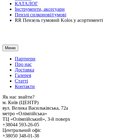
КАТАЛОГ
Інструменти, аксесуари
Пензлі силконові/гумові
RR Пензель гумовий Kolos у асортименті
Меню
Партнери
Про нас
Доставка
Галерея
Статтi
Контакти
Як наc знайти?
м. Киïв (ЦЕНТР)
вул. Велика Васильківська, 72а
метро «Олімпійська»
ТЦ «Олімпійський», 3-й поверх
+38044 593-26-05
Центральний офіс
+38050 348-01-38