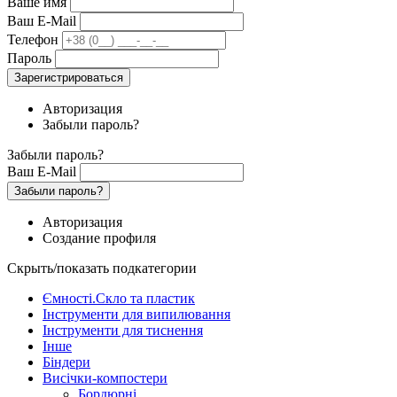
Ваше имя
Ваш E-Mail
Телефон
Пароль
Зарегистрироваться
Авторизация
Забыли пароль?
Забыли пароль?
Ваш E-Mail
Забыли пароль?
Авторизация
Создание профиля
Скрыть/показать подкатегории
Ємності.Скло та пластик
Інструменти для випилювання
Інструменти для тиснення
Інше
Біндери
Висічки-компостери
Бордюрні