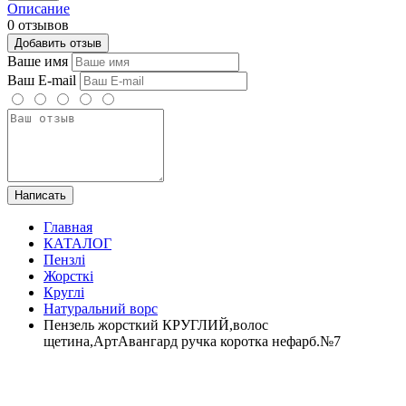
Описание
0 отзывов
Добавить отзыв
Ваше имя
Ваш E-mail
Написать
Главная
КАТАЛОГ
Пензлі
Жорсткі
Круглі
Натуральний ворс
Пензель жорсткий КРУГЛИЙ,волос
щетина,АртАвангард ручка коротка нефарб.№7