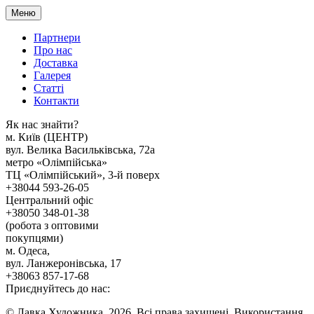
Меню
Партнери
Про нас
Доставка
Галерея
Статтi
Контакти
Як наc знайти?
м. Киïв (ЦЕНТР)
вул. Велика Васильківська, 72а
метро «Олімпійська»
ТЦ «Олімпійський», 3-й поверх
+38044 593-26-05
Центральний офіс
+38050 348-01-38
(робота з оптовими
покупцями)
м. Одеса,
вул. Ланжеронівська, 17
+38063 857-17-68
Приєднуйтесь до нас:
© Лавка Художника, 2026. Всі права захищені. Використання