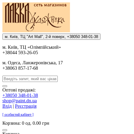
м. Киïв, ТЦ "Art Mall", 2-й поверх, +38050 348-01-38
м. Киïв, ТЦ «Олiмпiйський»
+38044 593-26-05
м. Одеса, Ланжеронiвська, 17
+38063 857-17-68
Оптові продажі:
+38050 348-01-38
shop@paint.dn.ua
Вхід
|
Реєстрація
[ особистий кабінет ]
Корзина:
0 од. 0.00 грн
Корзина