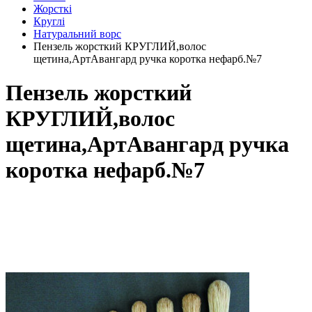
Жорсткі
Круглі
Натуральний ворс
Пензель жорсткий КРУГЛИЙ,волос
щетина,АртАвангард ручка коротка нефарб.№7
Пензель жорсткий
КРУГЛИЙ,волос
щетина,АртАвангард ручка
коротка нефарб.№7