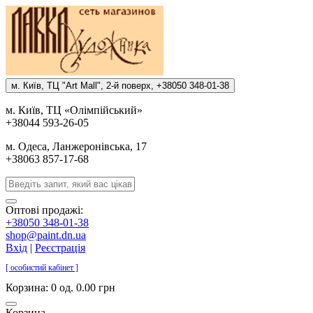
м. Киïв, ТЦ "Art Mall", 2-й поверх, +38050 348-01-38
м. Киïв, ТЦ «Олiмпiйський»
+38044 593-26-05
м. Одеса, Ланжеронiвська, 17
+38063 857-17-68
Оптові продажі:
+38050 348-01-38
shop@paint.dn.ua
Вхід
|
Реєстрація
[ особистий кабінет ]
Корзина:
0 од. 0.00 грн
Корзина