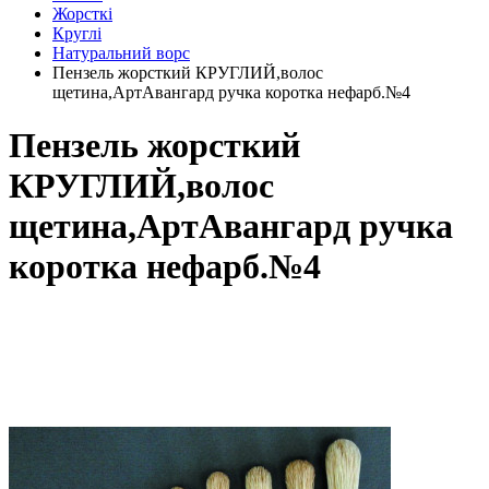
Жорсткі
Круглі
Натуральний ворс
Пензель жорсткий КРУГЛИЙ,волос
щетина,АртАвангард ручка коротка нефарб.№4
Пензель жорсткий
КРУГЛИЙ,волос
щетина,АртАвангард ручка
коротка нефарб.№4