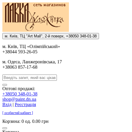
м. Киïв, ТЦ "Art Mall", 2-й поверх, +38050 348-01-38
м. Киïв, ТЦ «Олiмпiйський»
+38044 593-26-05
м. Одеса, Ланжеронiвська, 17
+38063 857-17-68
Оптові продажі:
+38050 348-01-38
shop@paint.dn.ua
Вхід
|
Реєстрація
[ особистий кабінет ]
Корзина:
0 од. 0.00 грн
Корзина