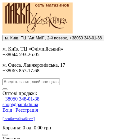
м. Киïв, ТЦ "Art Mall", 2-й поверх, +38050 348-01-38
м. Киïв, ТЦ «Олiмпiйський»
+38044 593-26-05
м. Одеса, Ланжеронiвська, 17
+38063 857-17-68
Оптові продажі:
+38050 348-01-38
shop@paint.dn.ua
Вхід
|
Реєстрація
[ особистий кабінет ]
Корзина:
0 од. 0.00 грн
Корзина