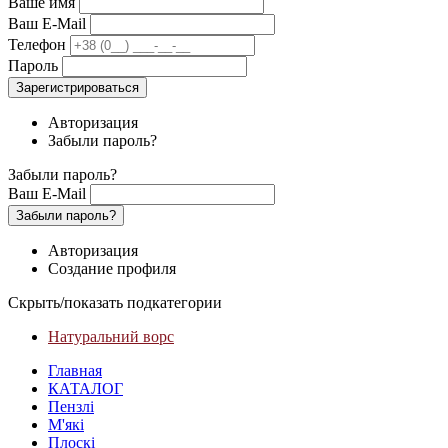
Ваше имя
Ваш E-Mail
Телефон
Пароль
Зарегистрироваться
Авторизация
Забыли пароль?
Забыли пароль?
Ваш E-Mail
Забыли пароль?
Авторизация
Создание профиля
Скрыть/показать подкатегории
Натуральний ворс
Главная
КАТАЛОГ
Пензлі
М'які
Плоскі