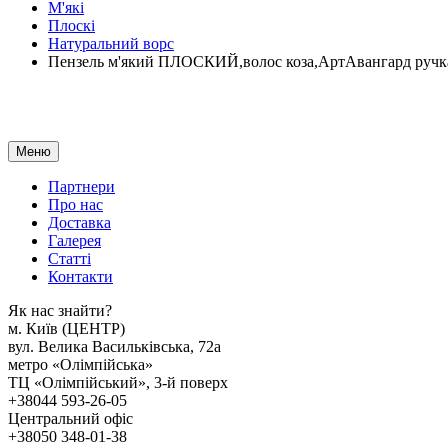
М'які
Плоскі
Натуральний ворс
Пензель м'який ПЛОСКИЙ,волос коза,АртАвангард ручк
Меню
Партнери
Про нас
Доставка
Галерея
Статтi
Контакти
Як наc знайти?
м. Киïв (ЦЕНТР)
вул. Велика Васильківська, 72а
метро «Олімпійська»
ТЦ «Олімпійський», 3-й поверх
+38044 593-26-05
Центральний офіс
+38050 348-01-38