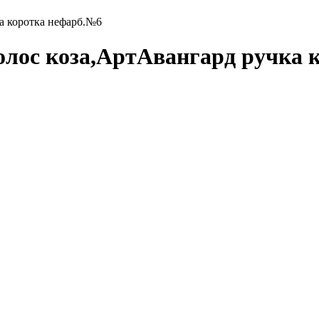
а коротка нефарб.№6
ос коза,АртАвангард ручка 