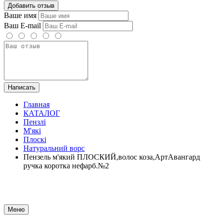
Добавить отзыв
Ваше имя
Ваш E-mail
Написать
Главная
КАТАЛОГ
Пензлі
М'які
Плоскі
Натуральний ворс
Пензель м'який ПЛОСКИЙ,волос коза,АртАвангард
ручка коротка нефарб.№2
Меню