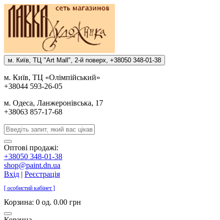
м. Киïв, ТЦ "Art Mall", 2-й поверх, +38050 348-01-38
м. Киïв, ТЦ «Олiмпiйський»
+38044 593-26-05
м. Одеса, Ланжеронiвська, 17
+38063 857-17-68
Оптові продажі:
+38050 348-01-38
shop@paint.dn.ua
Вхід
|
Реєстрація
[ особистий кабінет ]
Корзина:
0 од. 0.00 грн
Корзина