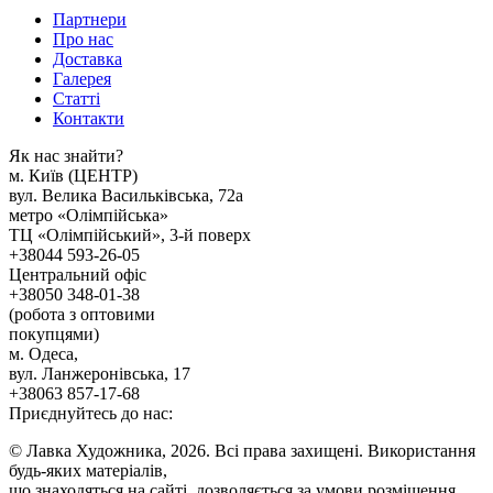
Партнери
Про нас
Доставка
Галерея
Статтi
Контакти
Як наc знайти?
м. Киïв (ЦЕНТР)
вул. Велика Васильківська, 72а
метро «Олімпійська»
ТЦ «Олімпійський», 3-й поверх
+38044 593-26-05
Центральний офіс
+38050 348-01-38
(робота з оптовими
покупцями)
м. Одеса,
вул. Ланжеронівська, 17
+38063 857-17-68
Приєднуйтесь до нас:
© Лавка Художника, 2026. Всі права захищені. Використання
будь-яких матеріалів,
що знаходяться на сайті, дозволяється за умови розміщення