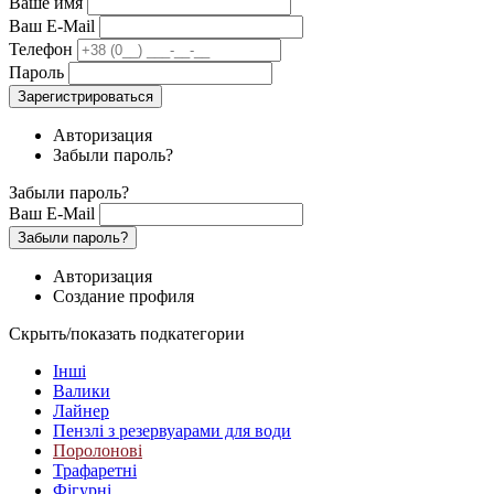
Ваше имя
Ваш E-Mail
Телефон
Пароль
Зарегистрироваться
Авторизация
Забыли пароль?
Забыли пароль?
Ваш E-Mail
Забыли пароль?
Авторизация
Создание профиля
Скрыть/показать подкатегории
Інші
Валики
Лайнер
Пензлі з резервуарами для води
Поролонові
Трафаретні
Фігурні