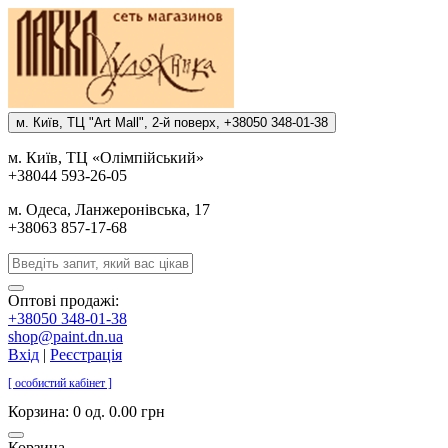
м. Киïв, ТЦ "Art Mall", 2-й поверх, +38050 348-01-38
м. Киïв, ТЦ «Олiмпiйський»
+38044 593-26-05
м. Одеса, Ланжеронiвська, 17
+38063 857-17-68
Оптові продажі:
+38050 348-01-38
shop@paint.dn.ua
Вхід
|
Реєстрація
[ особистий кабінет ]
Корзина:
0 од. 0.00 грн
Корзина