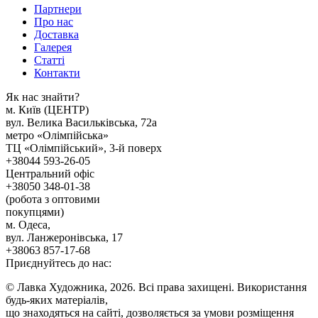
Партнери
Про нас
Доставка
Галерея
Статтi
Контакти
Як наc знайти?
м. Киïв (ЦЕНТР)
вул. Велика Васильківська, 72а
метро «Олімпійська»
ТЦ «Олімпійський», 3-й поверх
+38044 593-26-05
Центральний офіс
+38050 348-01-38
(робота з оптовими
покупцями)
м. Одеса,
вул. Ланжеронівська, 17
+38063 857-17-68
Приєднуйтесь до нас:
© Лавка Художника, 2026. Всі права захищені. Використання
будь-яких матеріалів,
що знаходяться на сайті, дозволяється за умови розміщення