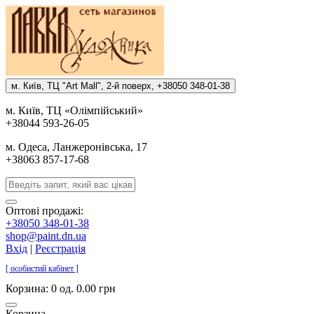
м. Киïв, ТЦ "Art Mall", 2-й поверх, +38050 348-01-38
м. Киïв, ТЦ «Олiмпiйський»
+38044 593-26-05
м. Одеса, Ланжеронiвська, 17
+38063 857-17-68
Оптові продажі:
+38050 348-01-38
shop@paint.dn.ua
Вхід
|
Реєстрація
[ особистий кабінет ]
Корзина:
0 од. 0.00 грн
Корзина