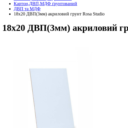
Картон,ДВП,МДФ ґрунтований
ДВП та МДФ
18х20 ДВП(3мм) акриловий грунт Rosa Studio
18х20 ДВП(3мм) акриловий гр