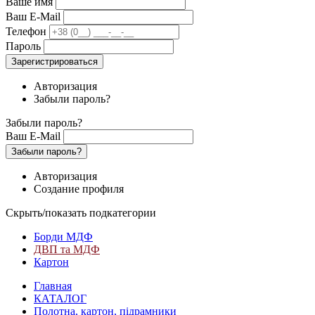
Ваше имя
Ваш E-Mail
Телефон
Пароль
Зарегистрироваться
Авторизация
Забыли пароль?
Забыли пароль?
Ваш E-Mail
Забыли пароль?
Авторизация
Создание профиля
Скрыть/показать подкатегории
Борди МДФ
ДВП та МДФ
Картон
Главная
КАТАЛОГ
Полотна, картон, підрамники