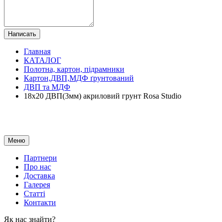
Написать
Главная
КАТАЛОГ
Полотна, картон, підрамники
Картон,ДВП,МДФ ґрунтований
ДВП та МДФ
18х20 ДВП(3мм) акриловий грунт Rosa Studio
Меню
Партнери
Про нас
Доставка
Галерея
Статтi
Контакти
Як наc знайти?