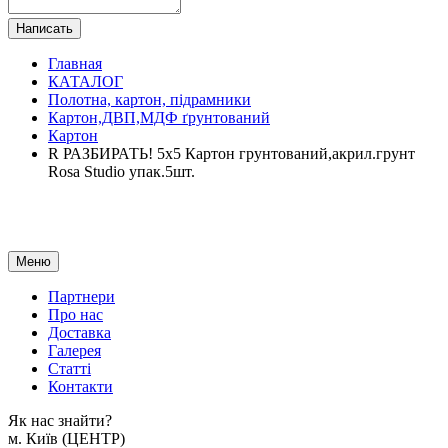
Написать
Главная
КАТАЛОГ
Полотна, картон, підрамники
Картон,ДВП,МДФ ґрунтований
Картон
R РАЗБИРАТЬ! 5х5 Картон грунтований,акрил.грунт
Rosa Studio упак.5шт.
Меню
Партнери
Про нас
Доставка
Галерея
Статтi
Контакти
Як наc знайти?
м. Киïв (ЦЕНТР)