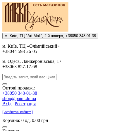
м. Киïв, ТЦ "Art Mall", 2-й поверх, +38050 348-01-38
м. Киïв, ТЦ «Олiмпiйський»
+38044 593-26-05
м. Одеса, Ланжеронiвська, 17
+38063 857-17-68
Оптові продажі:
+38050 348-01-38
shop@paint.dn.ua
Вхід
|
Реєстрація
[ особистий кабінет ]
Корзина:
0 од. 0.00 грн
Корзина