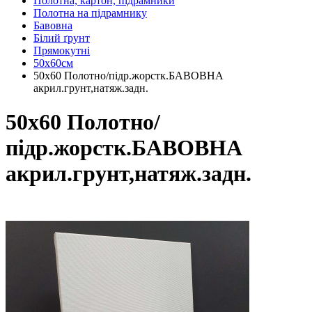
Полотна, картон, підрамники
Полотна на підрамнику
Бавовна
Білий ґрунт
Прямокутні
50х60см
50х60 Полотно/підр.жорстк.БАВОВНА
акрил.грунт,натяж.задн.
50х60 Полотно/
підр.жорстк.БАВОВНА
акрил.грунт,натяж.задн.