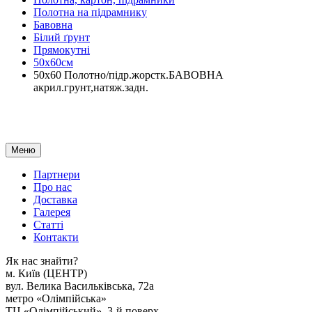
Полотна на підрамнику
Бавовна
Білий ґрунт
Прямокутні
50х60см
50х60 Полотно/підр.жорстк.БАВОВНА
акрил.грунт,натяж.задн.
Меню
Партнери
Про нас
Доставка
Галерея
Статтi
Контакти
Як наc знайти?
м. Киïв (ЦЕНТР)
вул. Велика Васильківська, 72а
метро «Олімпійська»
ТЦ «Олімпійський», 3-й поверх