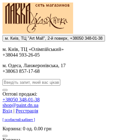
м. Киïв, ТЦ "Art Mall", 2-й поверх, +38050 348-01-38
м. Киïв, ТЦ «Олiмпiйський»
+38044 593-26-05
м. Одеса, Ланжеронiвська, 17
+38063 857-17-68
Оптові продажі:
+38050 348-01-38
shop@paint.dn.ua
Вхід
|
Реєстрація
[ особистий кабінет ]
Корзина:
0 од. 0.00 грн
Корзина