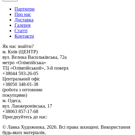
Партнери
Про нас
Доставка
Галерея
Статтi
Контакти
Як наc знайти?
м. Киïв (ЦЕНТР)
вул. Велика Васильківська, 72а
метро «Олімпійська»
ТЦ «Олімпійський», 3-й поверх
+38044 593-26-05
Центральний офіс
+38050 348-01-38
(робота з оптовими
покупцями)
м. Одеса,
вул. Ланжеронівська, 17
+38063 857-17-68
Приєднуйтесь до нас:
© Лавка Художника, 2026. Всі права захищені. Використання
будь-яких матеріалів,