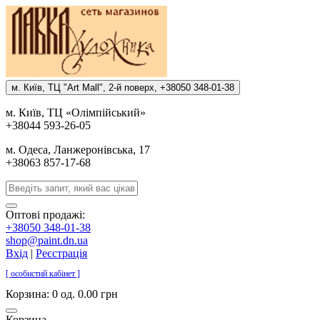
м. Киïв, ТЦ "Art Mall", 2-й поверх, +38050 348-01-38
м. Киïв, ТЦ «Олiмпiйський»
+38044 593-26-05
м. Одеса, Ланжеронiвська, 17
+38063 857-17-68
Оптові продажі:
+38050 348-01-38
shop@paint.dn.ua
Вхід
|
Реєстрація
[ особистий кабінет ]
Корзина:
0 од. 0.00 грн
Корзина