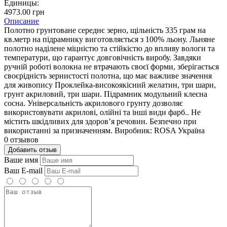
Единицы:
4973.00 грн
Описание
Полотно грунтоване середнє зерно, щільність 335 грам на
кв.метр на підрамнику виготовляється з 100% льону. Льняне
полотно наділене міцністю та стійкістю до впливу вологи та
температури, що гарантує довговічність виробу. Завдяки
ручній роботі волокна не втрачають своєї форми, зберігається
своєрідність зернистості полотна, що має важливе значення
для живопису Проклейка-високоякісний желатин, три шари,
грунт акриловий, три шари. Підрамник модульний клеєна
сосна. Універсальність акрилового грунту дозволяє
використовувати акрилові, олійні та інші види фарб.. Не
містить шкідливих для здоров’я речовин. Безпечно при
використанні за призначенням. Виробник: ROSA Україна
0 отзывов
Добавить отзыв
Ваше имя
Ваш E-mail