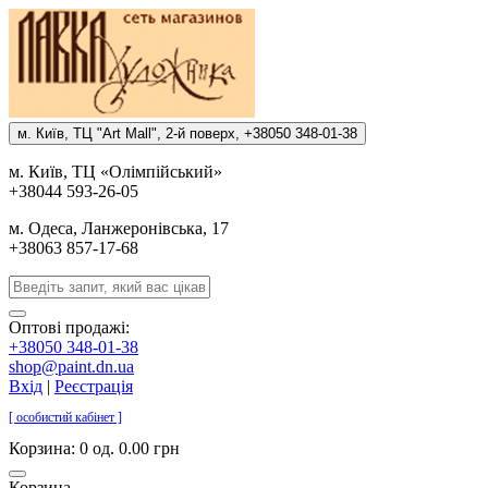
м. Киïв, ТЦ "Art Mall", 2-й поверх, +38050 348-01-38
м. Киïв, ТЦ «Олiмпiйський»
+38044 593-26-05
м. Одеса, Ланжеронiвська, 17
+38063 857-17-68
Оптові продажі:
+38050 348-01-38
shop@paint.dn.ua
Вхід
|
Реєстрація
[ особистий кабінет ]
Корзина:
0 од. 0.00 грн
Корзина