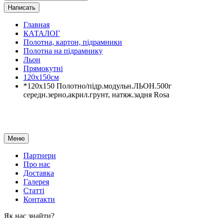
Написать
Главная
КАТАЛОГ
Полотна, картон, підрамники
Полотна на підрамнику
Льон
Прямокутні
120х150см
*120х150 Полотно/підр.модульн.ЛЬОН.500г
середн.зерно,акрил.грунт, натяж.задня Rosa
Меню
Партнери
Про нас
Доставка
Галерея
Статтi
Контакти
Як наc знайти?