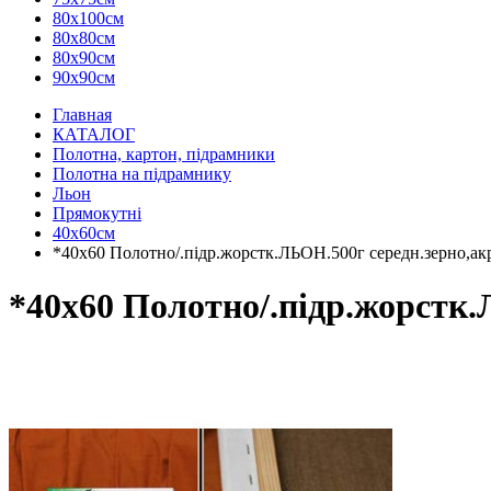
80х100см
80х80см
80х90см
90х90см
Главная
КАТАЛОГ
Полотна, картон, підрамники
Полотна на підрамнику
Льон
Прямокутні
40х60см
*40х60 Полотно/.підр.жорстк.ЛЬОН.500г середн.зерно,акр
*40х60 Полотно/.підр.жорстк.