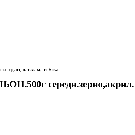
ил. грунт, натяж.задня Rosa
ЛЬОН.500г середн.зерно,акрил.