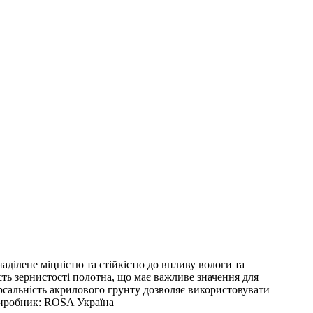
аділене міцністю та стійкістю до впливу вологи та
ість зернистості полотна, що має важливе значення для
сальність акрилового грунту дозволяє використовувати
 Виробник: ROSA Україна