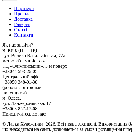
Партнери
Про нас
Доставка
Галерея
Статтi
Контакти
Як наc знайти?
м. Киïв (ЦЕНТР)
вул. Велика Васильківська, 72а
метро «Олімпійська»
ТЦ «Олімпійський», 3-й поверх
+38044 593-26-05
Центральний офіс
+38050 348-01-38
(робота з оптовими
покупцями)
м. Одеса,
вул. Ланжеронівська, 17
+38063 857-17-68
Приєднуйтесь до нас:
© Лавка Художника, 2026. Всі права захищені. Використання бу
що знаходяться на сайті, дозволяється за умови розміщення гіп