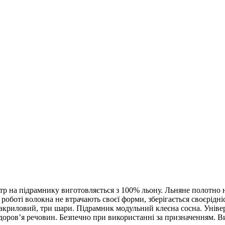
тр на підрамнику виготовляється з 100% льону. Льняне полотно н
 роботі волокна не втрачають своєї форми, зберігається своєрідн
криловий, три шари. Підрамник модульний клеєна сосна. Універ
я здоров’я речовин. Безпечно при використанні за призначенням.