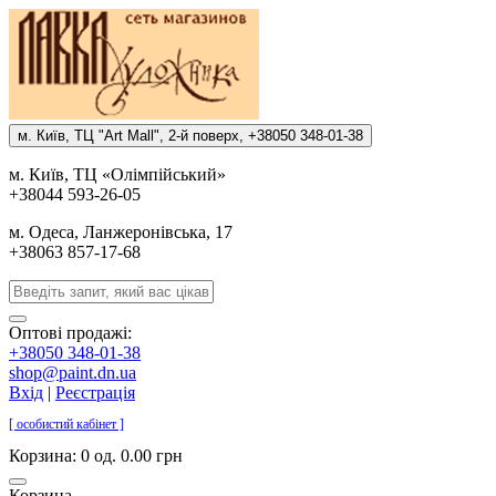
м. Киïв, ТЦ "Art Mall", 2-й поверх, +38050 348-01-38
м. Киïв, ТЦ «Олiмпiйський»
+38044 593-26-05
м. Одеса, Ланжеронiвська, 17
+38063 857-17-68
Оптові продажі:
+38050 348-01-38
shop@paint.dn.ua
Вхід
|
Реєстрація
[ особистий кабінет ]
Корзина:
0 од. 0.00 грн
Корзина