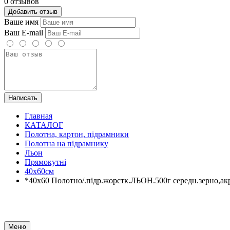
0 отзывов
Добавить отзыв
Ваше имя
Ваш E-mail
Написать
Главная
КАТАЛОГ
Полотна, картон, підрамники
Полотна на підрамнику
Льон
Прямокутні
40х60см
*40х60 Полотно/.підр.жорстк.ЛЬОН.500г середн.зерно,акр
Меню