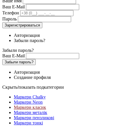
Ваше имя
Ваш E-Mail
Телефон
Пароль
Зарегистрироваться
Авторизация
Забыли пароль?
Забыли пароль?
Ваш E-Mail
Забыли пароль?
Авторизация
Создание профиля
Скрыть/показать подкатегории
Маркери Chalky
Маркери Neon
Маркери класик
Маркери металік
Маркери пензликові
Маркери тонкі