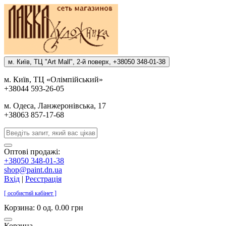
м. Киïв, ТЦ "Art Mall", 2-й поверх, +38050 348-01-38
м. Киïв, ТЦ «Олiмпiйський»
+38044 593-26-05
м. Одеса, Ланжеронiвська, 17
+38063 857-17-68
Оптові продажі:
+38050 348-01-38
shop@paint.dn.ua
Вхід
|
Реєстрація
[ особистий кабінет ]
Корзина:
0 од. 0.00 грн
Корзина