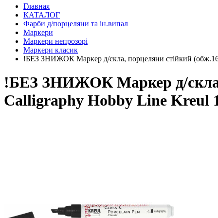
Главная
КАТАЛОГ
Фарби д/порцеляни та ін.випал
Маркери
Маркери непрозорі
Маркери класик
!БЕЗ ЗНИЖОК Маркер д/скла, порцеляни стійкий (обж.160
!БЕЗ ЗНИЖОК Маркер д/скла, 
Сalligraphy Hobby Line Kreu