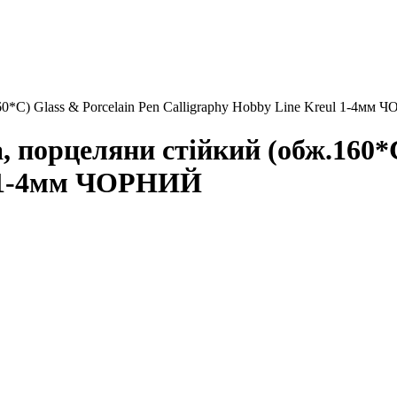
*С) Glass & Porcelain Pen Сalligraphy Hobby Line Kreul 1-4мм
порцеляни стійкий (обж.160*С)
l 1-4мм ЧОРНИЙ