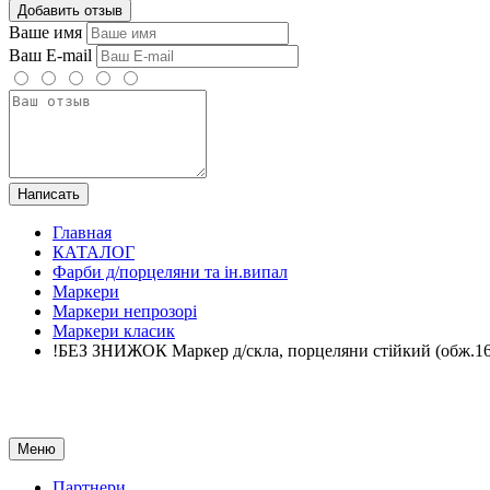
Добавить отзыв
Ваше имя
Ваш E-mail
Написать
Главная
КАТАЛОГ
Фарби д/порцеляни та ін.випал
Маркери
Маркери непрозорі
Маркери класик
!БЕЗ ЗНИЖОК Маркер д/скла, порцеляни стійкий (обж.160
Меню
Партнери