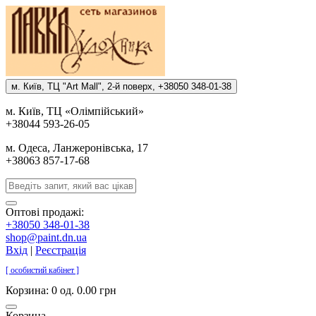
м. Киïв, ТЦ "Art Mall", 2-й поверх, +38050 348-01-38
м. Киïв, ТЦ «Олiмпiйський»
+38044 593-26-05
м. Одеса, Ланжеронiвська, 17
+38063 857-17-68
Оптові продажі:
+38050 348-01-38
shop@paint.dn.ua
Вхід
|
Реєстрація
[ особистий кабінет ]
Корзина:
0 од. 0.00 грн
Корзина