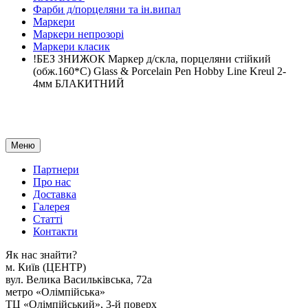
Фарби д/порцеляни та ін.випал
Маркери
Маркери непрозорі
Маркери класик
!БЕЗ ЗНИЖОК Маркер д/скла, порцеляни стійкий
(обж.160*С) Glass & Porcelain Pen Hobby Line Kreul 2-
4мм БЛАКИТНИЙ
Меню
Партнери
Про нас
Доставка
Галерея
Статтi
Контакти
Як наc знайти?
м. Киïв (ЦЕНТР)
вул. Велика Васильківська, 72а
метро «Олімпійська»
ТЦ «Олімпійський», 3-й поверх