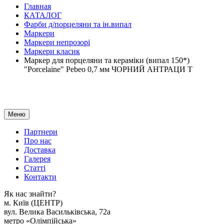
Главная
КАТАЛОГ
Фарби д/порцеляни та ін.випал
Маркери
Маркери непрозорі
Маркери класик
Маркер для порцеляни та кераміки (випал 150*)
"Porcelaine" Pebeo 0,7 мм ЧОРНИЙ АНТРАЦИ Т
Меню
Партнери
Про нас
Доставка
Галерея
Статтi
Контакти
Як наc знайти?
м. Киïв (ЦЕНТР)
вул. Велика Васильківська, 72а
метро «Олімпійська»