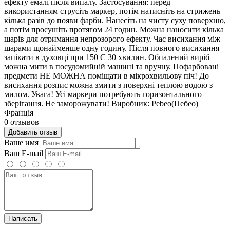
ефекту емалі після випалу. Застосування: перед
використанням струсіть маркер, потім натисніть на стрижень
кілька разів до появи фарби. Нанесіть на чисту суху поверхню,
а потім просушіть протягом 24 годин. Можна наносити кілька
шарів для отримання непрозорого ефекту. Час висихання між
шарами щонайменше одну годину. Після повного висихання
запікати в духовці при 150 С 30 хвилин. Обпалений виріб
можна мити в посудомийній машині та вручну. Пофарбовані
предмети НЕ МОЖНА поміщати в мікрохвильову піч! До
висихання розпис можна змити з поверхні теплою водою з
милом. Увага! Усі маркери потребують горизонтального
зберігання. Не заморожувати! Виробник: Pebeo(Пебео)
Франція
0 отзывов
Добавить отзыв
Ваше имя
Ваш E-mail
Написать