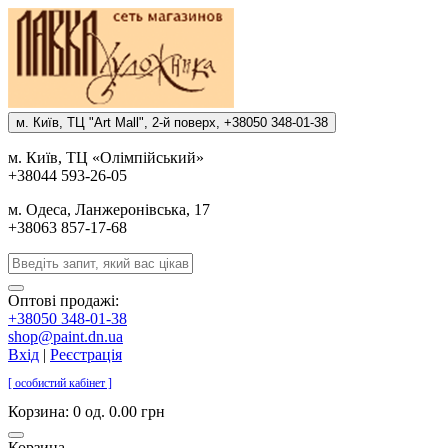
м. Киïв, ТЦ "Art Mall", 2-й поверх, +38050 348-01-38
м. Киïв, ТЦ «Олiмпiйський»
+38044 593-26-05
м. Одеса, Ланжеронiвська, 17
+38063 857-17-68
Оптові продажі:
+38050 348-01-38
shop@paint.dn.ua
Вхід
|
Реєстрація
[ особистий кабінет ]
Корзина:
0 од. 0.00 грн
Корзина