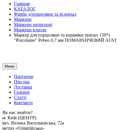
Главная
КАТАЛОГ
Фарби д/порцеляни та ін.випал
Маркери
Маркери непрозорі
Маркери класик
Маркер для порцеляни та кераміки (випал 150*)
"Porcelaine" Pebeo 0,7 мм ПОМАРАНЧЕВИЙ АГАТ
Меню
Партнери
Про нас
Доставка
Галерея
Статтi
Контакти
Як наc знайти?
м. Киïв (ЦЕНТР)
вул. Велика Васильківська, 72а
метро «Олімпійська»