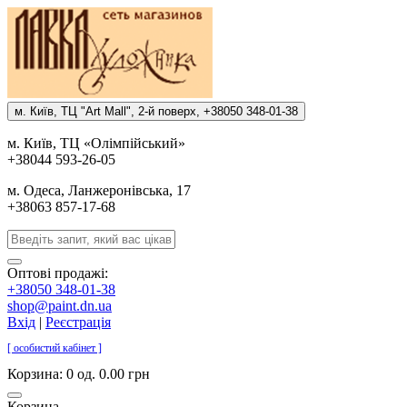
м. Киïв, ТЦ "Art Mall", 2-й поверх, +38050 348-01-38
м. Киïв, ТЦ «Олiмпiйський»
+38044 593-26-05
м. Одеса, Ланжеронiвська, 17
+38063 857-17-68
Оптові продажі:
+38050 348-01-38
shop@paint.dn.ua
Вхід
|
Реєстрація
[ особистий кабінет ]
Корзина:
0 од. 0.00 грн
Корзина