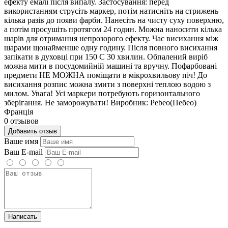
ефекту емалі після випалу. Застосування: перед
використанням струсіть маркер, потім натисніть на стрижень
кілька разів до появи фарби. Нанесіть на чисту суху поверхню,
а потім просушіть протягом 24 годин. Можна наносити кілька
шарів для отримання непрозорого ефекту. Час висихання між
шарами щонайменше одну годину. Після повного висихання
запікати в духовці при 150 С 30 хвилин. Обпалений виріб
можна мити в посудомийній машині та вручну. Пофарбовані
предмети НЕ МОЖНА поміщати в мікрохвильову піч! До
висихання розпис можна змити з поверхні теплою водою з
милом. Увага! Усі маркери потребують горизонтального
зберігання. Не заморожувати! Виробник: Pebeo(Пебео)
Франція
0 отзывов
Добавить отзыв
Ваше имя
Ваш E-mail
Написать